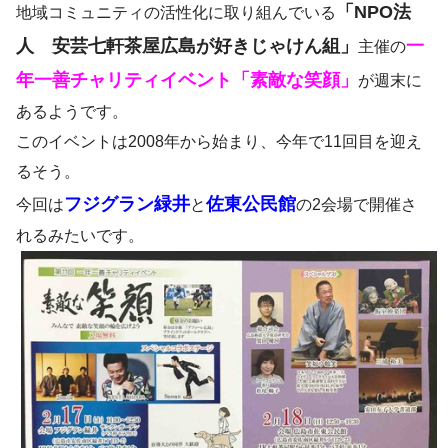
「NPO法
地域コミュニティの活性化に取り組んでいる
人 安芸七軒茶屋広島が好きじゃけん組」
一
主催の
年一善チャリティイベント「素敵な笑顔」
が週末に
あるようです。
このイベントは2008年から始まり、今年で11回目を迎え
るそう。
フジグラン緑井
佐東公民館
今回は
と
の2会場で開催さ
れるみたいです。