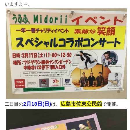
いますよ～。
2月18日(日)
広島市佐東公民館
二日目の
は、
で開催。