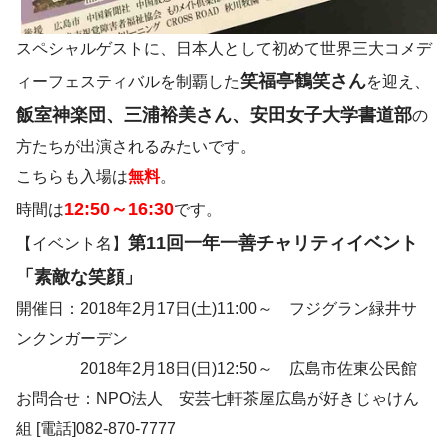
スペシャルゲストに、日本人として初めて世界三大コメデ
笑福亭鶴笑さん
ィーフェスティバルを制覇した
を迎え、
飯室神楽団、三浦裕美さん、安田女子大学書道部
の
方たちが出演されるみたいです。
こちらも入場は
無料
。
12:50～16:30
時間は
です。
第11回一年一善チャリティイベント
【イベント名】
「素敵な笑顔」
開催日：2018年2月17日(土)11:00～ フジグラン緑井サ
ンクンガーデン
2018年2月18日(日)12:50～ 広島市佐東公民館
お問合せ：NPO法人 安芸七軒茶屋広島が好きじゃけん
組 [電話]082-870-7777