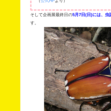
（
公式HP
より）
そして企画展最終日の
5月7日(日)には、
す。