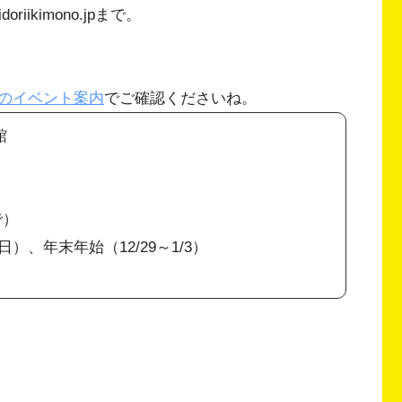
iikimono.jpまで。
のイベント案内
でご確認くださいね。
館
で）
、年末年始（12/29～1/3）