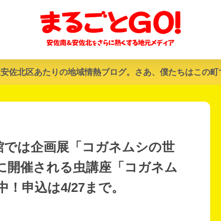
&安佐北区あたりの地域情熱ブログ。さあ、僕たちはこの町
ゅう館では企画展「コガネムシの世
日)に開催される虫講座「コガネム
！申込は4/27まで。