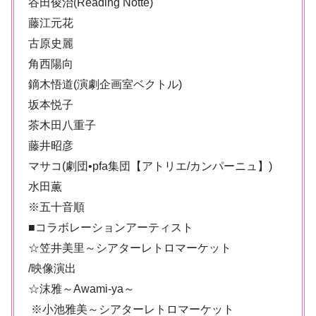
谷田俊治(Reading Notte)
藤江元花
古原史麗
角西陽向
鏑木悟道(演劇企画室ベクトル)
坂本悦子
茶木田八重子
藤井昭彦
マサコ(劇団•pfa集団【アトリエ/カンパーニュ】)
水田薫
※五十音順
■コラボレーションアーティスト
☆笠井美里～シアターレトロマーケット
/映像演出
☆沫雅～Awami-ya～
※小池雅美～シアターレトロマーケット