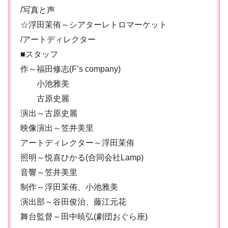
/写真と声
☆浮田茉侑～シアターレトロマーケット
/アートディレクター
■スタッフ
作～福田修志(F’s company)
小池雅美
古原史麗
演出～古原史麗
映像演出～笠井美里
アートディレクター～浮田茉侑
照明～悦喜ひかる(合同会社Lamp)
音響～笠井美里
制作～浮田茉侑、小池雅美
演出部～谷田俊治、藤江元花
舞台監督～田中暁弘(劇団おぐら座)