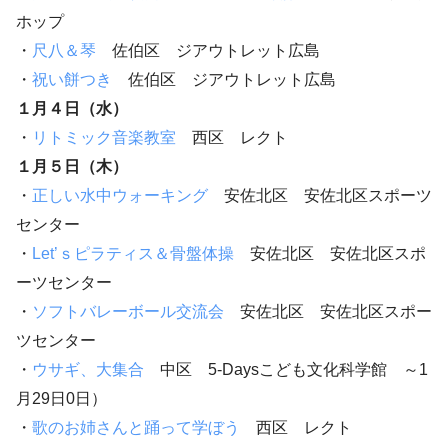
ホップ
・
尺八＆琴
佐伯区 ジアウトレット広島
・
祝い餅つき
佐伯区 ジアウトレット広島
１月４日（水）
・
リトミック音楽教室
西区 レクト
１月５日（木）
・
正しい水中ウォーキング
安佐北区 安佐北区スポーツ
センター
・
Let’ｓピラティス＆骨盤体操
安佐北区 安佐北区スポ
ーツセンター
・
ソフトバレーボール交流会
安佐北区 安佐北区スポー
ツセンター
・
ウサギ、大集合
中区 5-Daysこども文化科学館 ～1
月29日0日）
・
歌のお姉さんと踊って学ぼう
西区 レクト