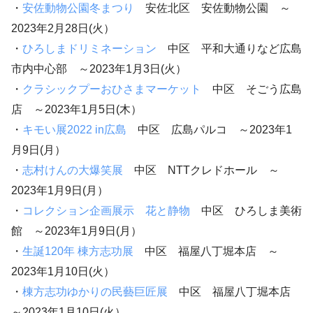
・
安佐動物公園冬まつり
安佐北区 安佐動物公園 ～
2023年2月28日(火）
・
ひろしまドリミネーション
中区 平和大通りなど広島
市内中心部 ～2023年1月3日(火）
・
クラシックプーおひさまマーケット
中区 そごう広島
店 ～2023年1月5日(木）
・
キモい展2022 in広島
中区 広島パルコ ～2023年1
月9日(月）
・
志村けんの大爆笑展
中区 NTTクレドホール ～
2023年1月9日(月）
・
コレクション企画展示 花と静物
中区 ひろしま美術
館 ～2023年1月9日(月）
・
生誕120年 棟方志功展
中区 福屋八丁堀本店 ～
2023年1月10日(火）
・
棟方志功ゆかりの民藝巨匠展
中区 福屋八丁堀本店
～2023年1月10日(火）