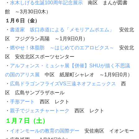
・
水木しげる生誕100周年記念展示
南区 まんが図書
館 ～3月30日0木）
１月６日（金）
・
書道家 坂口赤道による「メモリアムポエム」
安佐北
区 フジグラン高陽 ～1月9日0月）
・
燃やせ！体脂肪 ～はじめてのエアロビクス～
安佐北
区 安佐北区スポーツセンター
・
アルフォンス・ミュシャ展【併催】SHUが描く不思議
の国のアリス展
中区 紙屋町シャレオ ～1月9日0月）
・
広島ドラゴンフライズVS三遠ネオフェニックス
西
区 広島サンプラザホール
・
手形アート
西区 レクト
・
親子でジェスチャートーク
西区 レクト
１月７日（土）
・
イオンモールの教育の国際デー
安佐南区 イオンモー