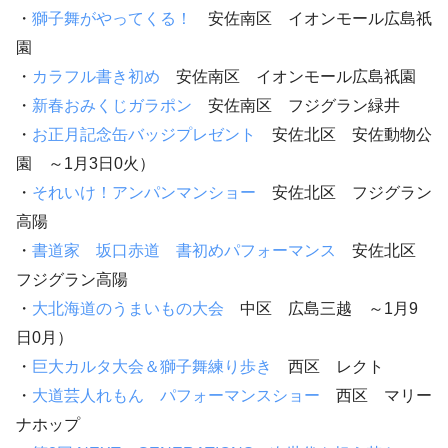
・
獅子舞がやってくる！
安佐南区 イオンモール広島祇
園
・
カラフル書き初め
安佐南区 イオンモール広島祇園
・
新春おみくじガラポン
安佐南区 フジグラン緑井
・
お正月記念缶バッジプレゼント
安佐北区 安佐動物公
園 ～1月3日0火）
・
それいけ！アンパンマンショー
安佐北区 フジグラン
高陽
・
書道家 坂口赤道 書初めパフォーマンス
安佐北区
フジグラン高陽
・
大北海道のうまいもの大会
中区 広島三越 ～1月9
日0月）
・
巨大カルタ大会＆獅子舞練り歩き
西区 レクト
・
大道芸人れもん パフォーマンスショー
西区 マリー
ナホップ