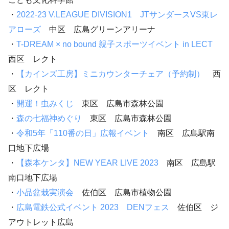
・
2022-23 V.LEAGUE DIVISION1 JTサンダースVS東レ
アローズ
中区 広島グリーンアリーナ
・
T-DREAM × no bound 親子スポーツイベント in LECT
西区 レクト
・
【カインズ工房】ミニカウンターチェア（予約制）
西
区 レクト
・
開運！虫みくじ
東区 広島市森林公園
・
森の七福神めぐり
東区 広島市森林公園
・
令和5年「110番の日」広報イベント
南区 広島駅南
口地下広場
・
【森本ケンタ】NEW YEAR LIVE 2023
南区 広島駅
南口地下広場
・
小品盆栽実演会
佐伯区 広島市植物公園
・
広島電鉄公式イベント 2023 DENフェス
佐伯区 ジ
アウトレット広島