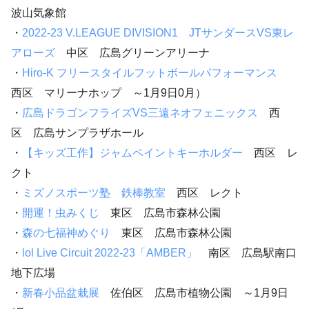
波山気象館
・
2022-23 V.LEAGUE DIVISION1 JTサンダースVS東レ
アローズ
中区 広島グリーンアリーナ
・
Hiro-K フリースタイルフットボールパフォーマンス
西区 マリーナホップ ～1月9日0月）
・
広島ドラゴンフライズVS三遠ネオフェニックス
西
区 広島サンプラザホール
・
【キッズ工作】ジャムペイントキーホルダー
西区 レ
クト
・
ミズノスポーツ塾 鉄棒教室
西区 レクト
・
開運！虫みくじ
東区 広島市森林公園
・
森の七福神めぐり
東区 広島市森林公園
・
lol Live Circuit 2022-23「AMBER」
南区 広島駅南口
地下広場
・
新春小品盆栽展
佐伯区 広島市植物公園 ～1月9日