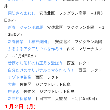
井
・
周防さるまわし
安佐北区 フジグラン高陽 ～1月3
日0火）
・
新春 ジャンボ絵馬
安佐北区 フジグラン高陽 ～1
月3日0火）
・
新春神楽「山根神楽団」
安佐北区 フジグラン高陽
・
ふるふるアクアリウムを作ろう
西区 マリーナホッ
プ ～1月4日0水）
・
昔懐かし昭和のお正月を遊ぼう
西区 レクト
・
自分だけのオリジナルコマを作ろう！
西区 レクト
・
ナゾトキ福袋
西区 レクト
・
大書
佐伯区 ジアウトレット広島
・
餅まき
佐伯区 ジアウトレット広島
・
新年初祈願祭
廿日市市 大聖院 ～1月15日0日）
１月２日（月）