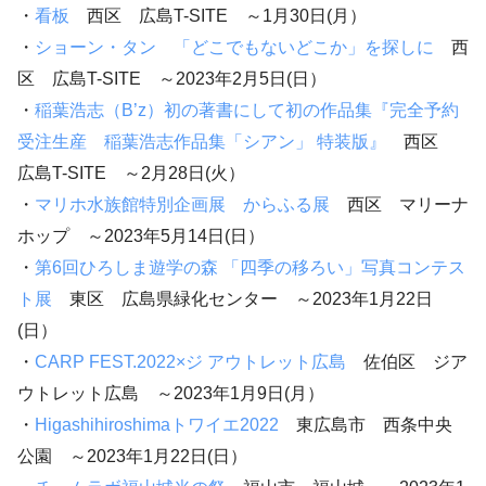
・
看板
西区 広島T-SITE ～1月30日(月）
・
ショーン・タン 「どこでもないどこか」を探しに
西
区 広島T-SITE ～2023年2月5日(日）
・
稲葉浩志（B’z）初の著書にして初の作品集『完全予約
受注生産 稲葉浩志作品集「シアン」 特装版』
西区
広島T-SITE ～2月28日(火）
・
マリホ水族館特別企画展 からふる展
西区 マリーナ
ホップ ～2023年5月14日(日）
・
第6回ひろしま遊学の森 「四季の移ろい」写真コンテス
ト展
東区 広島県緑化センター ～2023年1月22日
(日）
・
CARP FEST.2022×ジ アウトレット広島
佐伯区 ジア
ウトレット広島 ～2023年1月9日(月）
・
Higashihiroshimaトワイエ2022
東広島市 西条中央
公園 ～2023年1月22日(日）