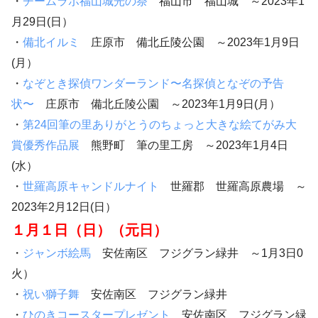
・
チームラボ福山城光の祭
福山市 福山城 ～2023年1
月29日(日）
・
備北イルミ
庄原市 備北丘陵公園 ～2023年1月9日
(月）
・
なぞとき探偵ワンダーランド〜名探偵となぞの予告
状〜
庄原市 備北丘陵公園 ～2023年1月9日(月）
・
第24回筆の里ありがとうのちょっと大きな絵てがみ大
賞優秀作品展
熊野町 筆の里工房 ～2023年1月4日
(水）
・
世羅高原キャンドルナイト
世羅郡 世羅高原農場 ～
2023年2月12日(日）
１月１日（日）（元日）
・
ジャンボ絵馬
安佐南区 フジグラン緑井 ～1月3日0
火）
・
祝い獅子舞
安佐南区 フジグラン緑井
・
ひのきコースタープレゼント
安佐南区 フジグラン緑