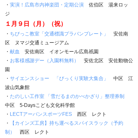
・
実演！広島市内神楽団・定期公演
佐伯区 湯来ロッ
ジ
１月９日（月）（祝）
・
ちびっこ教室「交通標識プラバンプレート」
安佐南
区 ヌマジ交通ミュージアム
・
献血
安佐南区 イオンモール広島祇園
・
お客様感謝デー（入園料無料）
安佐北区 安佐動物公
園
・
サイエンスショー 「びっくり実験大集合」
中区 江
波山気象館
・
たのしい工作室 「雪だるまのかべかざり」整理券制
中区 5-Daysこども文化科学館
・
LECTアーバンスポーツFES
西区 レクト
・
【カインズ工房】持ち運べるスパイスラック（予約
制）
西区 レクト