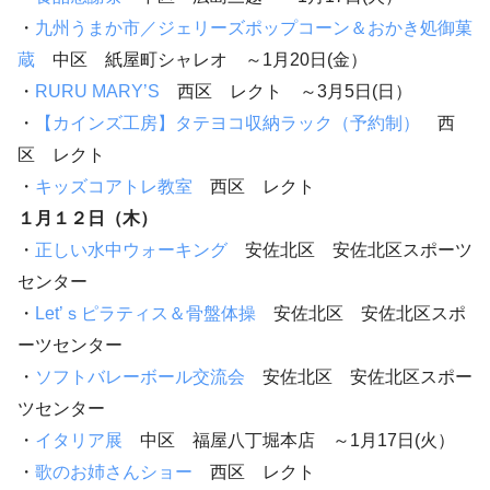
・
九州うまか市／ジェリーズポップコーン＆おかき処御菓
蔵
中区 紙屋町シャレオ ～1月20日(金）
・
RURU MARY’S
西区 レクト ～3月5日(日）
・
【カインズ工房】タテヨコ収納ラック（予約制）
西
区 レクト
・
キッズコアトレ教室
西区 レクト
１月１２日（木）
・
正しい水中ウォーキング
安佐北区 安佐北区スポーツ
センター
・
Let’ｓピラティス＆骨盤体操
安佐北区 安佐北区スポ
ーツセンター
・
ソフトバレーボール交流会
安佐北区 安佐北区スポー
ツセンター
・
イタリア展
中区 福屋八丁堀本店 ～1月17日(火）
・
歌のお姉さんショー
西区 レクト