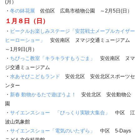
(月）
・
冬の鉢花展
佐伯区 広島市植物公園 ～2月5日(日）
１月８日（日）
・
ビークルお楽しみステージ「安芸戦士メープルカイザー
ヒーローショー」
安佐南区 ヌマジ交通ミュージアム
～1月9日(月）
・
ちびっこ教室「キラキラすもうごま」
安佐南区 ヌマ
ジ交通ミュージアム
・
水あそびこどもランド
安佐北区 安佐北区スポーツセ
ンター
・
新春 動物かるたで遊ぼうよ！
安佐北区 安佐動物公
園
・
サイエンスショー 「びっくり実験大集合」
中区 江
波山気象館
・
サイエンスショー「電気のいたずら」
中区 5-Days
こども文化科学館