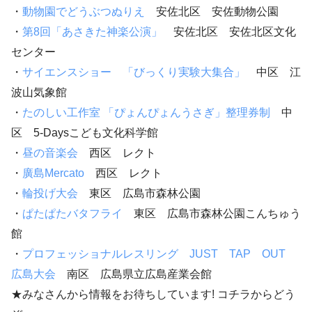
・
動物園でどうぶつぬりえ
安佐北区 安佐動物公園
・
第8回「あさきた神楽公演」
安佐北区 安佐北区文化
センター
・
サイエンスショー 「びっくり実験大集合」
中区 江
波山気象館
・
たのしい工作室 「ぴょんぴょんうさぎ」整理券制
中
区 5-Daysこども文化科学館
・
昼の音楽会
西区 レクト
・
廣島Mercato
西区 レクト
・
輪投げ大会
東区 広島市森林公園
・
ぱたぱたバタフライ
東区 広島市森林公園こんちゅう
館
・
プロフェッショナルレスリング JUST TAP OUT
広島大会
南区 広島県立広島産業会館
★みなさんから情報をお待ちしています! コチラからどう