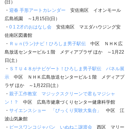
(日）
・
迎春 手形アートカレンダー
安佐南区 イオンモール
広島祇園 ～1月15日(日）
・
0 1 2才のおはなし会
安佐南区 マエダハウジング安
佐南区図書館
・
Ｒｕｎ(ラン)ナビ！ひろしま男子駅伝
中区 ＮＨＫ広
島放送センタービル１階 メディアプラザ ほか ～1月22
日(土）
・
ＳＴＵ４８がナビゲート！ひろしま男子駅伝 パネル展
示
中区 ＮＨＫ広島放送センタービル１階 メディアプ
ラザ ほか ～1月22日(土）
・
親子工作教室 マジックスクリーンで君もマジシャ
ン！？
中区 広島市健康づくりセンター健康科学館
・
サイエンスショー 「びっくり実験大集合」
中区 江
波山気象館
・
ピースワンコジャパン いぬねこ譲渡会
西区 マリー