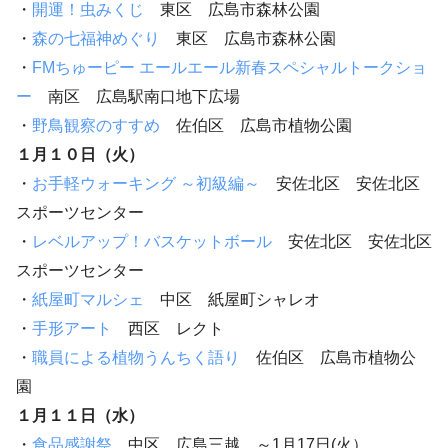
・
開運！虫みくじ
東区 広島市森林公園
・
森の七福神めぐり
東区 広島市森林公園
・
FMちゅーピー エールエール新春スペシャルトークショ
ー
南区 広島駅南口地下広場
・
野鳥観察のすすめ
佐伯区 広島市植物公園
１月１０日（火）
・
お手軽ウォーキング ～初級編～
安佐北区 安佐北区
スポーツセンター
・
レベルアップ！バスケットボール
安佐北区 安佐北区
スポーツセンター
・
紙屋町マルシェ
中区 紙屋町シャレオ
・
手形アート
西区 レクト
・
職員による植物うんちく語り
佐伯区 広島市植物公
園
１月１１日（水）
・
食品感謝祭
中区 広島三越 ～1月17日(火）