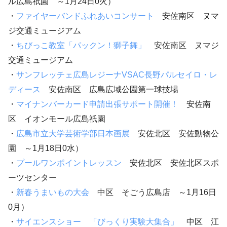
ル広島祇園 ～1月24日0火）
・
ファイヤーバンドふれあいコンサート
安佐南区 ヌマ
ジ交通ミュージアム
・
ちびっこ教室「パックン！獅子舞」
安佐南区 ヌマジ
交通ミュージアム
・
サンフレッチェ広島レジーナVSAC長野パルセイロ・レ
ディース
安佐南区 広島広域公園第一球技場
・
マイナンバーカード申請出張サポート開催！
安佐南
区 イオンモール広島祇園
・
広島市立大学芸術学部日本画展
安佐北区 安佐動物公
園 ～1月18日0水）
・
プールワンポイントレッスン
安佐北区 安佐北区スポ
ーツセンター
・
新春うまいもの大会
中区 そごう広島店 ～1月16日
0月）
・
サイエンスショー 「びっくり実験大集合」
中区 江