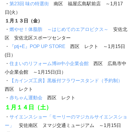
・
第23回 味の特選街
南区 福屋広島駅前店 ～1月17
日(火）
１月１３日（金）
・
燃やせ！体脂肪 ～はじめてのエアロビクス～
安佐北
区 安佐北区スポーツセンター
・
『ptj+E』POP UP STORE
西区 レクト ～1月15日
(日）
・
住まいのリフォーム博in中小企業会館
西区 広島市中
小企業会館 ～1月15日(日）
・
【カインズ工房】黒板付フラワースタンド（予約制）
西区 レクト
・
赤ちゃん運動会
西区 レクト
１月１４日（土）
・
サイエンスショー「モーリーのマジカルサイエンスショ
ー」
安佐南区 ヌマジ交通ミュージアム ～1月15日