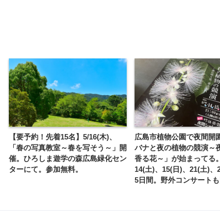
【要予約！先着15名】5/16(木)、
広島市植物公園で夜間開
「春の写真教室～春を写そう～」開
バナと夜の植物の競演～
催。ひろしま遊学の森広島緑化セン
香る花～」が始まってる。9
ターにて。参加無料。
14(土)、15(日)、21(土)、
5日間。野外コンサート