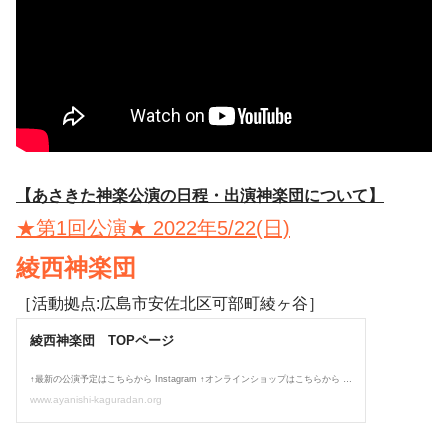
【あさきた神楽公演の日程・出演神楽団について】
★第1回公演★ 2022年5/22(日)
綾西神楽団
［活動拠点:広島市安佐北区可部町綾ヶ谷］