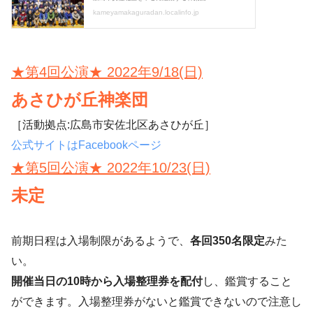
★第4回公演★ 2022年9/18(日)
あさひが丘神楽団
［活動拠点:広島市安佐北区あさひが丘］
公式サイトはFacebookページ
★第5回公演★ 2022年10/23(日)
未定
前期日程は入場制限があるようで、
各回350名限定
みた
い。
開催当日の10時から入場整理券を配付
し、鑑賞すること
ができます。入場整理券がないと鑑賞できないので注意し