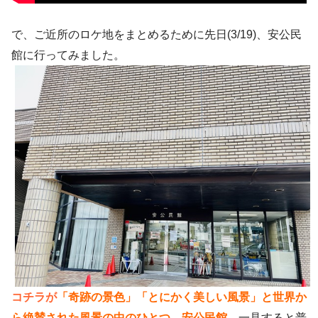
で、ご近所のロケ地をまとめるために先日(3/19)、安公民
館に行ってみました。
コチラが
「奇跡の景色」「とにかく美しい風景」と世界か
ら絶賛された風景の中のひとつ、安公民館
。
一見すると普