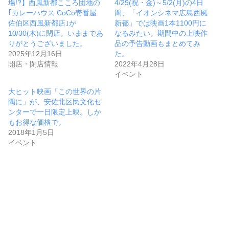
場!?】西風新都こころ団地の
4/29(祝・金)～5/2(月)の4日
｢カレーハウス CoCo壱番屋
間、「イオンシネマ広島西風
佐伯区西風新都店｣が
新都」では映画1本1100円に
10/30(木)に閉店。いままであ
なるみたい。期間中の上映作
りがとうございました。
品の予告動画もまとめてみ
2025年12月16日
た。
開店・閉店情報
2022年4月28日
イベント
大ヒット映画「この世界の片
隅に」が、安佐北区民文化セ
ンターで一日限定上映。しか
もお得な価格で。
2018年1月5日
イベント