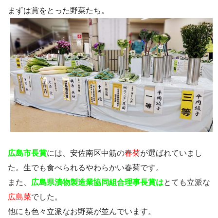
まずは賞をとった野菜たち。
広島市長賞
には、安佐南区中筋の
春菊
が選ばれていまし
た。生でも食べられるやわらかい春菊です。
また、
広島県漬物製造業協同組合理事長賞は
とても立派な
広島菜
でした。
他にも色々立派なお野菜が並んでいます。