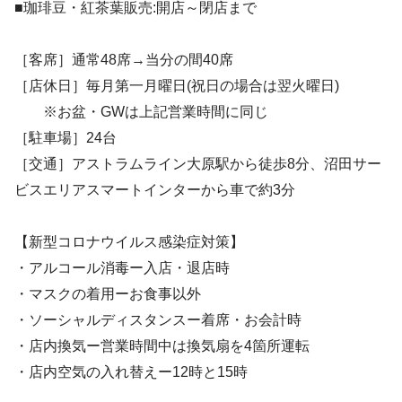
■珈琲豆・紅茶葉販売:開店～閉店まで
［客席］通常48席→当分の間40席
［店休日］毎月第一月曜日(祝日の場合は翌火曜日)
※お盆・GWは上記営業時間に同じ
［駐車場］24台
［交通］アストラムライン大原駅から徒歩8分、沼田サー
ビスエリアスマートインターから車で約3分
【新型コロナウイルス感染症対策】
・アルコール消毒ー入店・退店時
・マスクの着用ーお食事以外
・ソーシャルディスタンスー着席・お会計時
・店内換気ー営業時間中は換気扇を4箇所運転
・店内空気の入れ替えー12時と15時