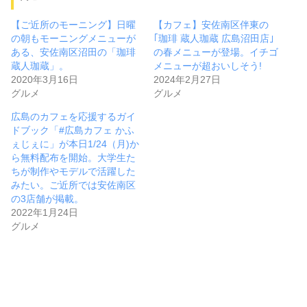
【ご近所のモーニング】日曜
【カフェ】安佐南区伴東の
の朝もモーニングメニューが
｢珈琲 蔵人珈蔵 広島沼田店｣
ある、安佐南区沼田の「珈琲
の春メニューが登場。イチゴ
蔵人珈蔵」。
メニューが超おいしそう!
2020年3月16日
2024年2月27日
グルメ
グルメ
広島のカフェを応援するガイ
ドブック「#広島カフェ かふ
ぇじぇに」が本日1/24（月)か
ら無料配布を開始。大学生た
ちが制作やモデルで活躍した
みたい。ご近所では安佐南区
の3店舗が掲載。
2022年1月24日
グルメ