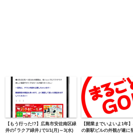
【もう行った!?】広島市安佐南区緑
【開業までいよいよ1年】
井の｢ラクア緑井｣で1/1(月)～3(水)
の新駅ビルの外観が遂に