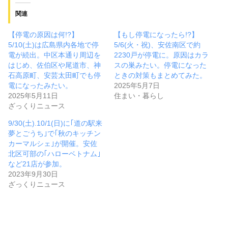
関連
【停電の原因は何!?】
【もし停電になったら!?】
5/10(土)は広島県内各地で停
5/6(火・祝)、安佐南区で約
電が続出。中区本通り周辺を
2230戸が停電に。原因はカラ
はじめ、佐伯区や尾道市、神
スの巣みたい。停電になった
石高原町、安芸太田町でも停
ときの対策もまとめてみた。
電になったみたい。
2025年5月7日
2025年5月11日
住まい・暮らし
ざっくりニュース
9/30(土).10/1(日)に｢道の駅来
夢とごうち｣で｢秋のキッチン
カーマルシェ｣が開催。安佐
北区可部の｢ハローベトナム｣
など21店が参加。
2023年9月30日
ざっくりニュース