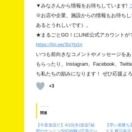
▼みなさんから情報をお待ちしています!
※お店や企業、施設からの情報もお待ちし
あるとうれしいです）。
★まるごとGO！にLINE公式アカウント
https://lin.ee/3IxYp1
n
いつも前向きなコメントやメッセージをあ
もらったり、Instagram、Facebook、
ち私たちの励みになります！ ぜひ応援よ
+3
関連
【今夜放送だ】4/10(木)放送｢秘
【早い者勝ち】7
密のケンミンSHOW極｣(広島テレ
スタ 横川本店