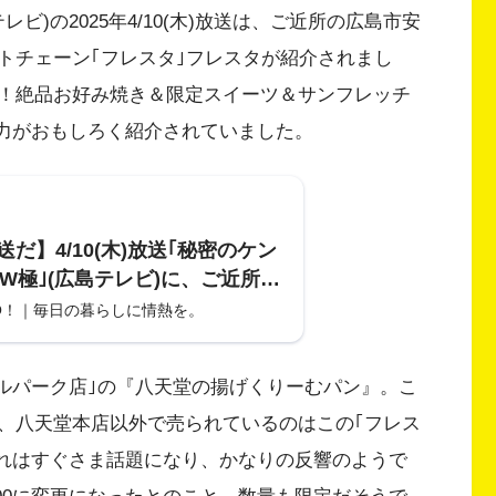
ビ)の2025年4/10(木)放送は、ご近所の広島市安
トチェーン｢フレスタ｣フレスタが紹介されまし
！絶品お好み焼き＆限定スイーツ＆サンフレッチ
魅力がおもしろく紹介されていました。
だ】4/10(木)放送｢秘密のケン
OW極｣(広島テレビ)に、ご近所ス
フレスタが登場。お好み焼きや
O！｜毎日の暮らしに情熱を。
、サンフレ特売などが紹介!
アルパーク店｣の『八天堂の揚げくりーむパン』。こ
、八天堂本店以外で売られているのはこの｢フレス
それはすぐさま話題になり、かなりの反響のようで