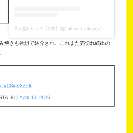
八天堂ビレッジ【公式】(@hattendo_village)がシェアした投稿
み焼きも番組で紹介され、これまた売切れ続出の
。
t.co/C8xfnXzr0r
A_81)
April 13, 2025