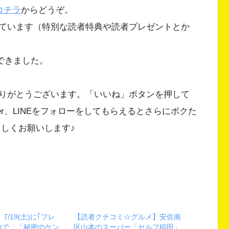
コチラ
からどうぞ。
ています（特別な読者特典や読者プレゼントとか
ができました。
りがとうございます。「いいね」ボタンを押して
Twitter、LINEをフォローをしてもらえるとさらにボクた
ろしくお願いします♪
/19(土)に｢フレ
【読者クチコミ☆グルメ】安佐南
｣で、「秘密のケン
区山本のスーパー「セルフ稲田」