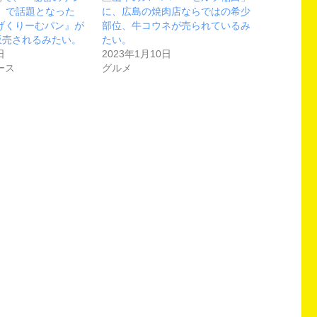
極」で話題となった
に、広島の焼肉店ならではの希少
げくりーむパン』が
部位、牛コウネが売られているみ
販売されるみたい。
たい。
日
2023年1月10日
ース
グルメ