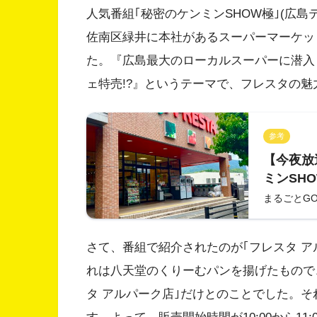
人気番組｢秘密のケンミンSHOW極｣(広島テレ
佐南区緑井に本社があるスーパーマーケッ
た。『広島最大のローカルスーパーに潜入
ェ特売!?』というテーマで、フレスタの
参考
【今夜放送
ミンSH
ーパーの
まるごとG
スイーツ
さて、番組で紹介されたのが｢フレスタ 
れは八天堂のくりーむパンを揚げたもので
タ アルパーク店｣だけとのことでした。