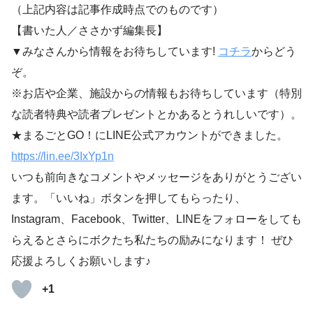
（上記内容は記事作成時点でのものです）
【書いた人／ささかず編集長】
▼みなさんから情報をお待ちしています!
コチラ
からどう
ぞ。
※お店や企業、施設からの情報もお待ちしています（特別
な読者特典や読者プレゼントとかあるとうれしいです）。
★まるごとGO！にLINE公式アカウントができました。
https://lin.ee/3IxYp1
n
いつも前向きなコメントやメッセージをありがとうござい
ます。「いいね」ボタンを押してもらったり、
Instagram、Facebook、Twitter、LINEをフォローをしても
らえるとさらにボクたち私たちの励みになります！ ぜひ
応援よろしくお願いします♪
+1