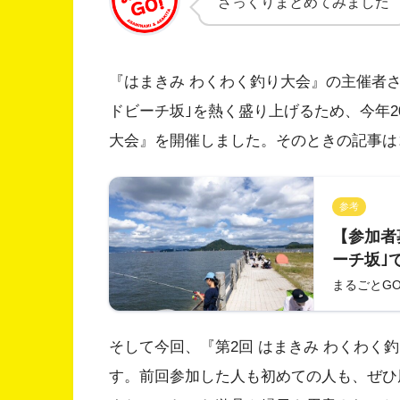
ざっくりまとめてみました
『はまきみ わくわく釣り大会』の主催者
ドビーチ坂｣を熱く盛り上げるため、今年20
大会』を開催しました。そのときの記事は
参考
【参加者募
ーチ坂｣
り大会』
まるごとG
や、子ど
そして今回、『第2回 はまきみ わくわく釣
す。前回参加した人も初めての人も、ぜひ