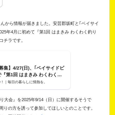
さんから情報が届きました。安芸郡坂町と｢ベイサイ
25年4月に初めて『第1回 はまきみ わくわく釣り
コチラです。
集】4/27(日)、｢ベイサイドビ
で『第1回 はまきみ わくわく釣
が開催。釣った魚を食べるBBQ
O！｜毎日の暮らしに情熱を。
も向け釣り縁日があるみたい。
り大会』を2025年9/14（日）に開催するそうで
周りの方を誘って参加してほしいとのことです。