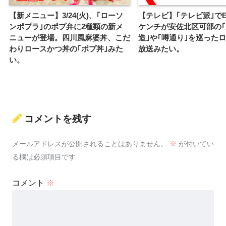
【新メニュー】3/24(火)、｢ローソ
【テレビ】｢テレビ派｣でE
ンポプラ｣のポプ弁に2種類の新メ
ケンチが安佐北区可部の
ニューが登場。四川風麻婆丼、こだ
造｣や｢噂通り｣を巡った
わりロースかつ丼の｢ポプ丼｣みた
放送みたい。
い。
コメントを残す
メールアドレスが公開されることはありません。
※
が付いてい
る欄は必須項目です
コメント
※