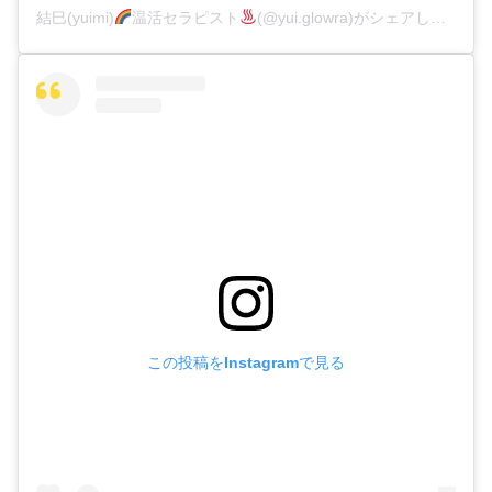
結巳(yuimi)
温活セラピスト
(@yui.glowra)がシェアした投稿
この投稿をInstagramで見る