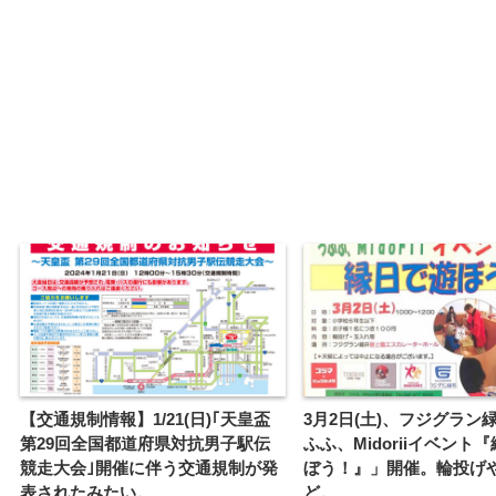
【交通規制情報】1/21(日)｢天皇盃
3月2日(土)、フジグラン
第29回全国都道府県対抗男子駅伝
ふふ、Midoriiイベント
競走大会｣開催に伴う交通規制が発
ぼう！』」開催。輪投げ
表されたみたい。
ど。