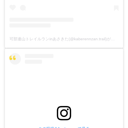
可部連山トレイルランinあさきた(@kaberennzan.trail)がシェアした投稿