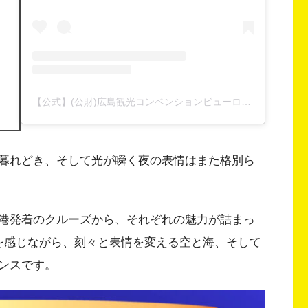
ロ
【公式】(公財)広島観光コンベンションビューロー Hiroshima_CVB_official(@hiroshimadays_hcvb)がシェアした投稿
暮れどき、そして光が瞬く夜の表情はまた格別ら
港発着のクルーズから、それぞれの魅力が詰まっ
を感じながら、刻々と表情を変える空と海、そして
ンスです。