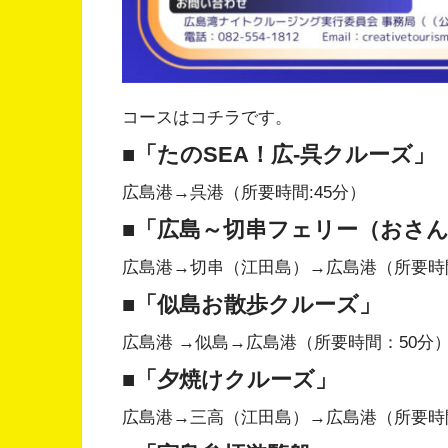
コースはコチラです。
■「たのSEA！広-呉クルーズ」
広島港→呉港（所要時間:45分）
■「広島～切串フェリー（おさ
広島港→切串（江田島）→広島港（所要時間:
■「似島お散歩クルーズ」
広島港 →似島→広島港（所要時間：50分
■「夕焼けクルーズ」
広島港→三高（江田島）→広島港（所要時間