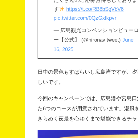
たくさんのご応募お待ちしておりま
す
https://t.co/RB8bSgVbV6
pic.twitter.com/0QzGxlkpvr
— 広島観光コンベンションビュー
ー【公式】 (@hironavitweet)
June
16, 2025
日中の景色もすばらいし広島湾ですが、夕
しいです。
今回のキャンペーンでは、広島港や宮島口
た6つのコースが用意されています。潮風
きらめく夜景を心ゆくまで堪能できるチャ