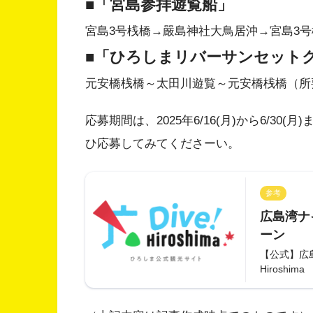
■「宮島参拝遊覧船」
宮島3号桟橋→嚴島神社大鳥居沖→宮島3号
■「ひろしまリバーサンセット
元安橋桟橋～太田川遊覧～元安橋桟橋（所
応募期間は、2025年6/16(月)から6/3
ひ応募してみてくださーい。
参考
広島湾ナ
ーン
【公式】広島
Hiroshima