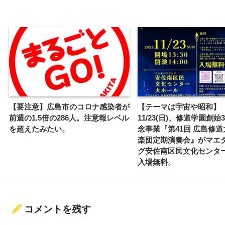
【要注意】広島市のコロナ感染者が
【テーマは宇宙や昭和】
前週の1.5倍の286人。注意報レベル
11/23(日)、修道学園創始
を超えたみたい。
念事業『第41回 広島修
楽団定期演奏会』がマエ
グ安佐南区民文化センタ
入場無料。
コメントを残す