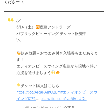
くださーい。
/／
6/14（土）
鹿島アントラーズ
パブリックビューイング チケット販売中
\＼
飲み放題＋おつまみ付き入場券もまだありま
す！
エディオンピースウイング広島から現地へ熱い
応援を送りましょう
チケット購入はこちら
https://t.co/ARaFAmO2Lm
#エディオンピースウ
イング広島
…
pic.twitter.com/lva5IVLUDe
— エディオンピースウイング広島