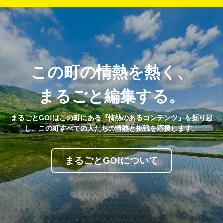
この町の情熱を熱く、
まるごと編集する。
まるごとGO!はこの町にある『情熱のあるコンテンツ』を掘り起
し、この町すべての人たちの情熱と挑戦を応援します。
まるごとGO!について