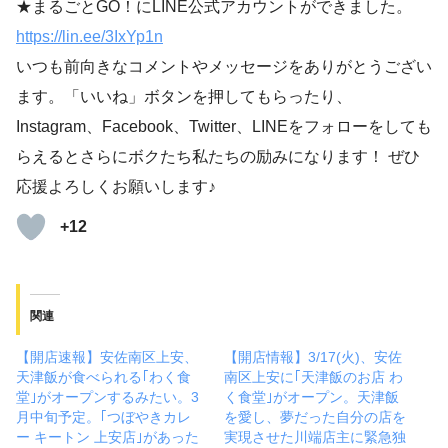
★まるごとGO！にLINE公式アカウントができました。
https://lin.ee/3IxYp1
n
いつも前向きなコメントやメッセージをありがとうござい
ます。「いいね」ボタンを押してもらったり、
Instagram、Facebook、Twitter、LINEをフォローをしても
らえるとさらにボクたち私たちの励みになります！ ぜひ
応援よろしくお願いします♪
+12
関連
【開店速報】安佐南区上安、
【開店情報】3/17(火)、安佐
天津飯が食べられる｢わく食
南区上安に｢天津飯のお店 わ
堂｣がオープンするみたい。3
く食堂｣がオープン。天津飯
月中旬予定。｢つぼやきカレ
を愛し、夢だった自分の店を
ー キートン 上安店｣があった
実現させた川端店主に緊急独