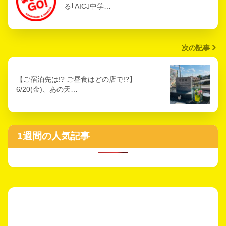
る｢AICJ中学…
次の記事
【ご宿泊先は!? ご昼食はどの店で!?】
6/20(金)、あの天…
1週間の人気記事