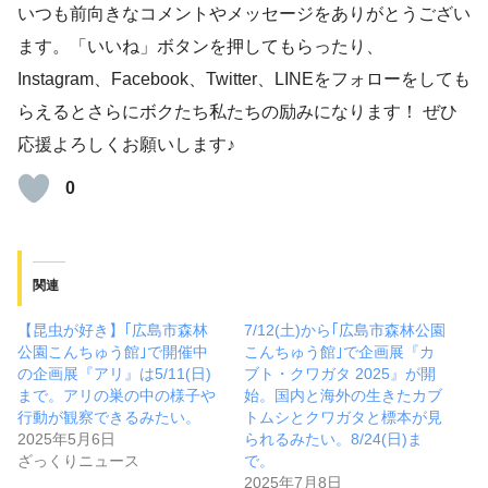
いつも前向きなコメントやメッセージをありがとうござい
ます。「いいね」ボタンを押してもらったり、
Instagram、Facebook、Twitter、LINEをフォローをしても
らえるとさらにボクたち私たちの励みになります！ ぜひ
応援よろしくお願いします♪
0
関連
【昆虫が好き】｢広島市森林
7/12(土)から｢広島市森林公園
公園こんちゅう館｣で開催中
こんちゅう館｣で企画展『カ
の企画展『アリ』は5/11(日)
ブト・クワガタ 2025』が開
まで。アリの巣の中の様子や
始。国内と海外の生きたカブ
行動が観察できるみたい。
トムシとクワガタと標本が見
2025年5月6日
られるみたい。8/24(日)ま
ざっくりニュース
で。
2025年7月8日