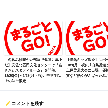
【冬休みは暖かい部屋で勉強に集中
【情熱キッズ派☆】スポ
だ】安佐北区民文化センターで『あ
10/9(月・祝)に｢白島柔
さきたスタディルーム』を開催。
庄原柔道大会に出場。優
12/20(金)～1/13(月・祝)。中学生以
賞など熱くがんばったみた
上の学生限定。
コメントを残す