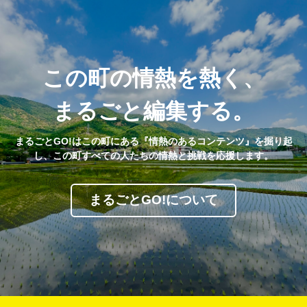
この町の情熱を熱く、
まるごと編集する。
まるごとGO!はこの町にある『情熱のあるコンテンツ』を掘り起
し、この町すべての人たちの情熱と挑戦を応援します。
まるごとGO!について