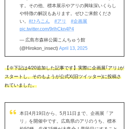
す。その他、標本展示やアリの興味深いくらし
や特徴の解説もあります。ぜひご来館くださ
い。
#ひろこん
#アリ
#企画展
pic.twitter.com/9rlhCkn4P4
— 広島市森林公園こんちゅう館
(@Hirokon_insect)
April 13, 2025
【※下記は4/20追加した記事です】実際に企画展｢アリ｣が
スタートし、そのもようが公式X(旧ツイッター)に投稿さ
れていました。
本日4月19日から、5月11日まで、企画展「ア
リ」を開催中です。広島県のアリのうち、標本
約50種、生体15種が大集合！普段目にすること