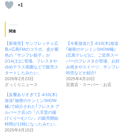
+1
関連
【新発売】サンフレッチェ広
【今夜放送だ】4/10(木)放送
島×広島FMのコラボ。皮が紫
｢秘密のケンミンSHOW極｣
色の『サンフレ餃子』が
(広島テレビ)に、ご近所スー
2/14(土)に登場。フレスタや
パーのフレスタが登場。お好
ゆめテラス祇園などで販売ス
み焼きやスイーツ、サンフレ
タートしたみたい。
特売などが紹介!
2026年2月23日
2025年4月10日
ざっくりニュース
百貨店・スーパー・お店
【反響ありすぎて】4/10(木)
放送｢秘密のケンミンSHOW
極｣で紹介された｢フレスタ ア
ルパーク店｣の『八天堂の揚
げくりーむパン』の販売開始
時間が11時になったみたい。
2025年4月15日