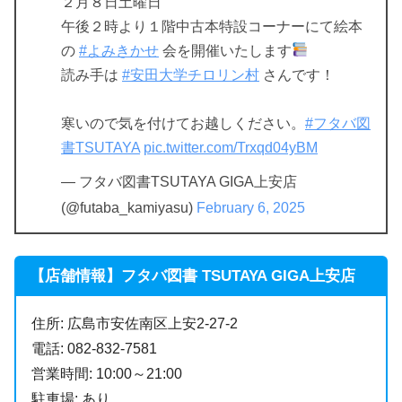
２月８日土曜日
午後２時より１階中古本特設コーナーにて絵本
の
#よみきかせ
会を開催いたします
読み手は
#安田大学チロリン村
さんです！
寒いので気を付けてお越しください。
#フタバ図
書TSUTAYA
pic.twitter.com/Trxqd04yBM
— フタバ図書TSUTAYA GIGA上安店
(@futaba_kamiyasu)
February 6, 2025
【店舗情報】フタバ図書 TSUTAYA GIGA上安店
住所: 広島市安佐南区上安2-27-2
電話: 082-832-7581
営業時間: 10:00～21:00
駐車場: あり