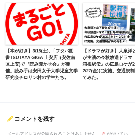
【本が好き】3/15(土)、｢フタバ図
【ドラマが好き】大泉洋
書TSUTAYA GIGA 上安店｣(安佐南
が主演の今秋放送ドラマ
区上安)で『読み聞かせ会』が開
箱根駅伝』の広島ロケが2/2
催。読み手は安田女子大学児童文学
2/27(金)に実施。交通規
研究会チロリン村の学生たち。
てみた。
コメントを残す
メールアドレスが公開されることはありません。
※
が付いてい