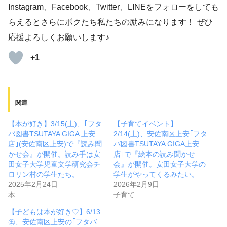
Instagram、Facebook、Twitter、LINEをフォローをしても
らえるとさらにボクたち私たちの励みになります！ ぜひ
応援よろしくお願いします♪
+1
関連
【本が好き】3/15(土)、｢フタ
【子育てイベント】
バ図書TSUTAYA GIGA 上安
2/14(土)、安佐南区上安｢フタ
店｣(安佐南区上安)で『読み聞
バ図書TSUTAYA GIGA上安
かせ会』が開催。読み手は安
店｣で『絵本の読み聞かせ
田女子大学児童文学研究会チ
会』が開催。安田女子大学の
ロリン村の学生たち。
学生がやってくるみたい。
2025年2月24日
2026年2月9日
本
子育て
【子どもは本が好き♡】6/13
㊏、安佐南区上安の｢フタバ