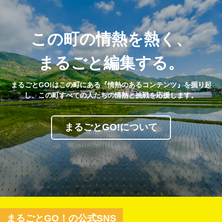
この町の情熱を熱く、
まるごと編集する。
まるごとGO!はこの町にある『情熱のあるコンテンツ』を掘り起
し、この町すべての人たちの情熱と挑戦を応援します。
まるごとGO!について
まるごとGO！の公式SNS