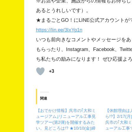
※お店や企業、施設からの情報もお待ちし
あるとうれしいです）。
★まるごとGO！にLINE公式アカウント
https://lin.ee/3IxYp1
n
いつも前向きなコメントやメッセージをあ
もらったり、Instagram、Facebook、
ち私たちの励みになります！ ぜひ応援よ
+3
関連
【おでかけ情報】呉市の｢大和ミ
【休館理由は
ュージアム｣リニューアル工事見
ら!?】2/17
学ツアー(第2弾)を開催するみた
呉市の｢大和
い。見どころは!? ★10/10(金)締
ューアル工事