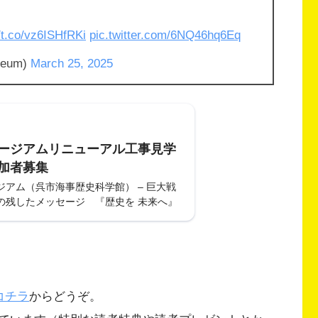
//t.co/vz6ISHfRKi
pic.twitter.com/6NQ46hq6Eq
eum)
March 25, 2025
ージアムリニューアル工事見学
加者募集
ジアム（呉市海事歴史科学館） – 巨大戦
の残したメッセージ 『歴史を 未来へ』
コチラ
からどうぞ。