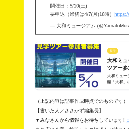
開催日：5/10(土)
要申込（締切は4/7(月)18時）
https:
— 大和ミュージアム (@YamatoMus
参考
大和ミュ
ツアー参
大和ミュー
艦「大和」
（上記内容は記事作成時点でのものです）
【書いた人／ささかず編集長】
▼みなさんから情報をお待ちしています!