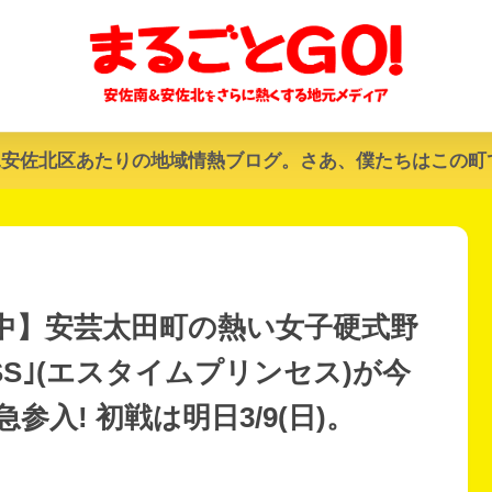
&安佐北区あたりの地域情熱ブログ。さあ、僕たちはこの町
集中】安芸太田町の熱い女子硬式野
CESS｣(エスタイムプリンセス)が今
入! 初戦は明日3/9(日)。