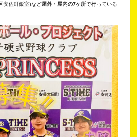
安佐北区安佐町飯室)など
屋外・屋内の7ヶ所
で行っている