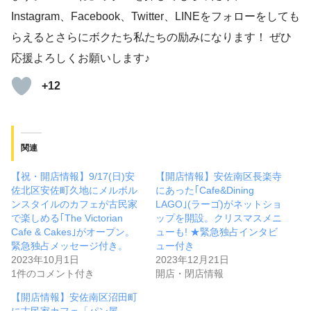
Instagram、Facebook、Twitter、LINEをフォローをしても
らえるとさらにボクたち私たちの励みになります！ ぜひ
応援よろしくお願いします♪
+12
関連
【祝・開店情報】9/17(日)安
【開店情報】安佐南区長楽寺
佐北区安佐町久地にメルボル
にあった｢Cafe&Dining
ンスタイルのカフェが古民家
LAGO｣(ラーゴ)がネットショ
で楽しめる｢The Victorian
ップを開設。クリスマスメニ
Cafe & Cakes｣がオープン。
ューも! ★緊急独占インタビ
緊急独占メッセージ付き。
ュー付き
2023年10月1日
2023年12月21日
1件のコメント付き
開店・閉店情報
【開店情報】安佐南区沼田町
に古民家カフェ「パン屋