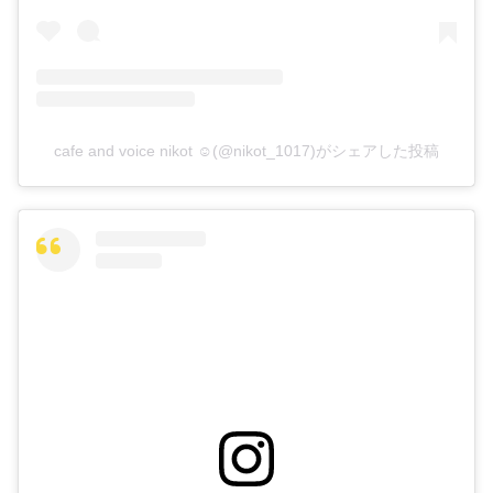
cafe and voice nikot ☺︎(@nikot_1017)がシェアした投稿