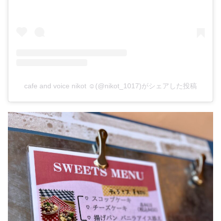
cafe and voice nikot ☺︎(@nikot_1017)がシェアした投稿