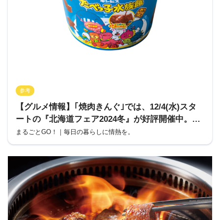
参考
【グルメ情報】｢焼肉きんぐ｣では、12/4(水)スタ
ートの『北海道フェア2024冬』が好評開催中。
12/18(水)からギンビスの｢たべっ子水族館｣とコラ
まるごとGO！｜毎日の暮らしに情熱を。
ボしたスイーツが登場。