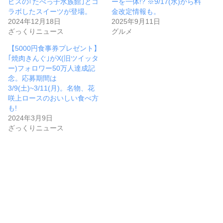
ビスの｢たべっ子水族館｣とコ
ーを一体!? ※9/17(水)から料
ラボしたスイーツが登場。
金改定情報も。
2024年12月18日
2025年9月11日
ざっくりニュース
グルメ
【5000円食事券プレゼント】
｢焼肉きんぐ｣がX(旧ツイッタ
ー)フォロワー50万人達成記
念。応募期間は
3/9(土)~3/11(月)。名物、花
咲上ロースのおいしい食べ方
も!
2024年3月9日
ざっくりニュース