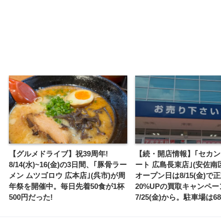
【グルメドライブ】祝39周年!
【続・開店情報】｢セカ
8/14(水)~16(金)の3日間、｢豚骨ラー
ート 広島長束店｣(安佐南
メン ムツゴロウ 広本店｣(呉市)が周
オープン日は8/15(金)で
年祭を開催中。毎日先着50食が1杯
20%UPの買取キャンペー
500円だった!
7/25(金)から。駐車場は6