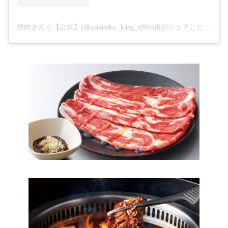
焼肉きんぐ【公式】(@yakiniku_king_official)がシェアした投稿