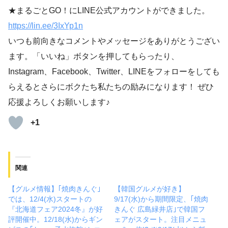
★まるごとGO！にLINE公式アカウントができました。
https://lin.ee/3IxYp1
n
いつも前向きなコメントやメッセージをありがとうござい
ます。「いいね」ボタンを押してもらったり、
Instagram、Facebook、Twitter、LINEをフォローをしても
らえるとさらにボクたち私たちの励みになります！ ぜひ
応援よろしくお願いします♪
+1
関連
【グルメ情報】｢焼肉きんぐ｣
【韓国グルメが好き】
では、12/4(水)スタートの
9/17(水)から期間限定、｢焼肉
『北海道フェア2024冬』が好
きんぐ 広島緑井店｣で韓国フ
評開催中。12/18(水)からギン
ェアがスタート。注目メニュ