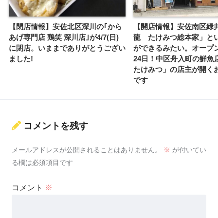
【閉店情報】安佐北区深川の｢から
【開店情報】安佐南区緑
あげ専門店 鶏笑 深川店｣が4/7(日)
龍 たけみつ総本家」と
に閉店。いままでありがとうござい
ができるみたい。オープ
ました!
24日！中区舟入町の鮮魚
たけみつ」の店主が開く
です
コメントを残す
メールアドレスが公開されることはありません。
※
が付いてい
る欄は必須項目です
コメント
※