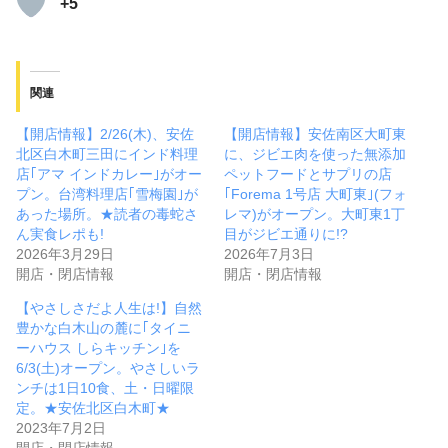
+5
関連
【開店情報】2/26(木)、安佐
【開店情報】安佐南区大町東
北区白木町三田にインド料理
に、ジビエ肉を使った無添加
店｢アマ インドカレー｣がオー
ペットフードとサプリの店
プン。台湾料理店｢雪梅園｣が
｢Forema 1号店 大町東｣(フォ
あった場所。★読者の毒蛇さ
レマ)がオープン。大町東1丁
ん実食レポも!
目がジビエ通りに!?
2026年3月29日
2026年7月3日
開店・閉店情報
開店・閉店情報
【やさしさだよ人生は!】自然
豊かな白木山の麓に｢タイニ
ーハウス しらキッチン｣を
6/3(土)オープン。やさしいラ
ンチは1日10食、土・日曜限
定。★安佐北区白木町★
2023年7月2日
開店・閉店情報