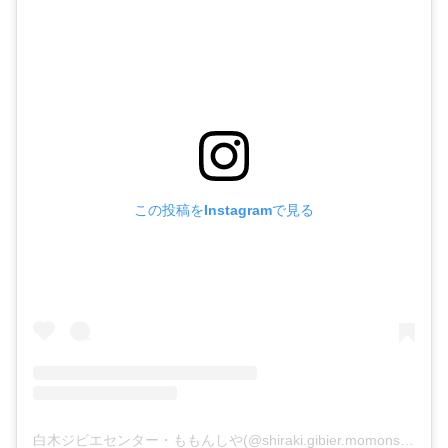
この投稿をInstagramで見る
白木ジビエセンター・ももんしや(@shiraki.gibier.momonshiya)がシェアした投稿