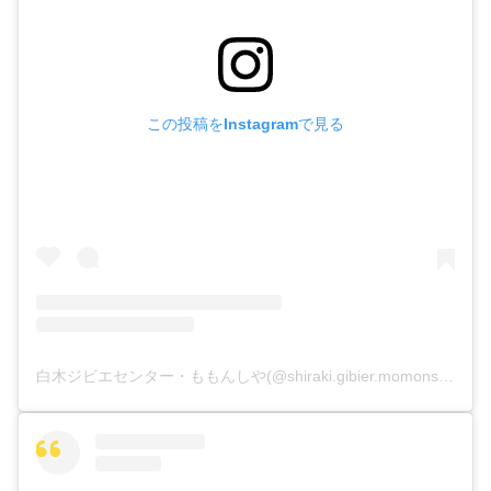
この投稿をInstagramで見る
白木ジビエセンター・ももんしや(@shiraki.gibier.momonshiya)がシェアした投稿