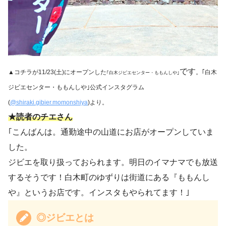
です
▲コチラが11/23(土)にオープンした
。｢白木
｢白木ジビエセンター・ももんしや｣
ジビエセンター・ももんしや｣公式インスタグラム
(
@shiraki.gibier.momonshiya
)より。
★読者のチエさん
｢こんばんは。通勤途中の山道にお店がオープンしていま
した。
ジビエを取り扱っておられます。明日のイマナマでも放送
するそうです！白木町のゆずりは街道にある『ももんし
や』というお店です。インスタもやられてます！｣
◎ジビエとは