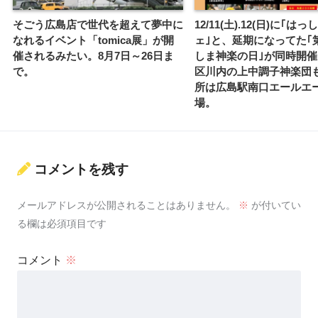
そごう広島店で世代を超えて夢中に
12/11(土).12(日)に｢は
なれるイベント「tomica展」が開
ェ｣と、延期になってた｢
催されるみたい。8月7日～26日ま
しま神楽の日｣が同時開
で。
区川内の上中調子神楽団
所は広島駅南口エールエ
場。
コメントを残す
メールアドレスが公開されることはありません。
※
が付いてい
る欄は必須項目です
コメント
※