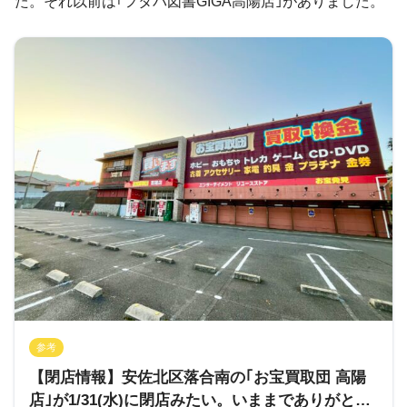
た。それ以前は｢フタバ図書GIGA高陽店｣がありました。
参考
【閉店情報】安佐北区落合南の｢お宝買取団 高陽
店｣が1/31(水)に閉店みたい。いままでありがとう