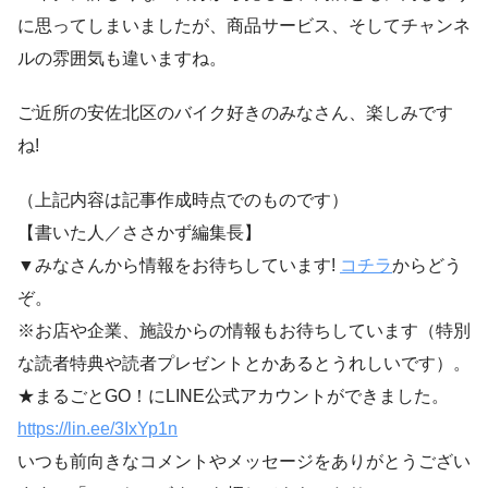
に思ってしまいましたが、商品サービス、そしてチャンネ
ルの雰囲気も違いますね。
ご近所の安佐北区のバイク好きのみなさん、楽しみです
ね!
（上記内容は記事作成時点でのものです）
【書いた人／ささかず編集長】
▼みなさんから情報をお待ちしています!
コチラ
からどう
ぞ。
※お店や企業、施設からの情報もお待ちしています（特別
な読者特典や読者プレゼントとかあるとうれしいです）。
★まるごとGO！にLINE公式アカウントができました。
https://lin.ee/3IxYp1
n
いつも前向きなコメントやメッセージをありがとうござい