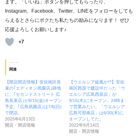
ます。「いいね」ボタンを押してもらったり、
Instagram、Facebook、Twitter、LINEをフォローをしても
らえるとさらにボクたち私たちの励みになります！ ぜひ
応援よろしくお願いします♪
+7
関連
【開店閉店情報】安佐南区長
【ウエルシア旋風か!?】安佐
束の｢エディオン祇園店｣跡地
南区西原で建設中だった「ウ
に、｢セカンドストリート 広
エルシア広島西原店」が
島長束店｣が8/15(金)オープン
9/15(木)にオープン。24時ま
予定。｢広島祇園店｣は7/6(日)
で営業みたい。「ウエルシア
で閉店。
広島可部南店」は6/30(木)に
2025年6月13日
オープンしてた。
開店・閉店情報
2022年9月14日
開店・閉店情報