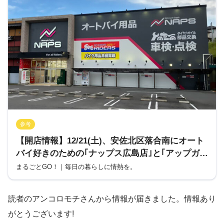
参考
【開店情報】12/21(土)、安佐北区落合南にオート
バイ好きのための｢ナップス広島店｣と｢アップガレ
ージライダースナップス広島店｣が同時に移転オー
まるごとGO！｜毎日の暮らしに情熱を。
プン。中国・四国地域最大級の広さみたい!
読者のアンコロモチさんから情報が届きました。情報あり
がとうございます!