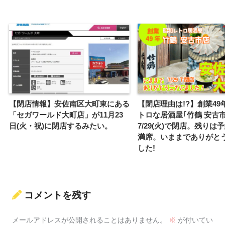
【閉店情報】安佐南区大町東にある
【閉店理由は!?】創業49
「セガワールド大町店」が11月23
トロな居酒屋｢竹鶴 安古
日(火・祝)に閉店するみたい。
7/29(火)で閉店。残りは
満席。いままでありがと
した!
コメントを残す
メールアドレスが公開されることはありません。
※
が付いてい