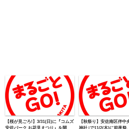
【桜が見ごろ!】3/31(日)に『コムズ
【秋祭り】安佐南区伴中
安佐パーク お花見まつり』を開
神社｣で11/2(木)に前夜祭