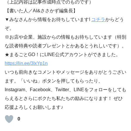
（上記内容は記事作成時点でのものです）
【書いた人／AI&ささかず編集長】
▼みなさんから情報をお待ちしています!
コチラ
からどう
ぞ。
※お店や企業、施設からの情報もお待ちしています（特別
な読者特典や読者プレゼントとかあるとうれしいです）。
★まるごとGO！にLINE公式アカウントができました。
https://lin.ee/3IxYp1
n
いつも前向きなコメントやメッセージをありがとうござい
ます。「いいね」ボタンを押してもらったり、
Instagram、Facebook、Twitter、LINEをフォローをしても
らえるとさらにボクたち私たちの励みになります！ ぜひ
応援よろしくお願いします♪
0