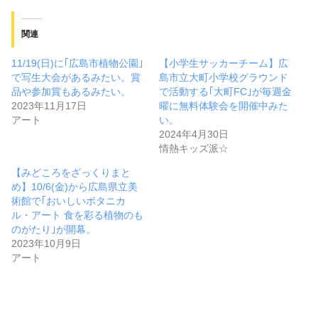
関連
11/19(日)に｢広島市植物公園｣
【小学生サッカーチーム】広
で写生大会があるみたい。賞
島市立大町小学校グラウンド
品や参加賞もあるみたい。
で活動する｢大町FC｣が毎週金
2023年11月17日
曜に無料体験会を開催中みた
アート
い。
2024年4月30日
情熱キッズ派☆
【みどころをざっくりまと
め】10/6(金)から広島県立美
術館で｢おいしいボタニカ
ル・アート 食を彩る植物のも
のがたり｣が開幕。
2023年10月9日
アート