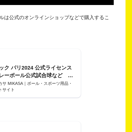
ルは公式のオンラインショップなどで購入するこ
ック パリ2024 公式ライセンス
レーボール公式試合球など 4
り限定発売！ | 株式会社ミカサ
サ MIKASA｜ボール・スポーツ用品・
トサイト
SA｜ボール・スポーツ用品・コー
サイト