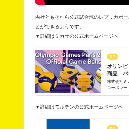
両社ともそれら公式試合球のレプリカボー
とができるようです。
▼詳細はミカサの公式ホームページへ
参考
オリンピ
商品 バ
月5日よ
株式会社ミカ
コーポレー
MIKA
ポレート
▼詳細はモルテンの公式ホームページへ
参考