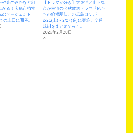
ーや光の迷路など幻
【ドラマが好き】大泉洋と山下智
広がる！広島市植物
久が主演の今秋放送ドラマ『俺た
光のページェント」
ちの箱根駅伝』の広島ロケが
までの土日に開催。
2/21(土)～2/27(金)に実施。交通
日
規制をまとめてみた。
2026年2月20日
本