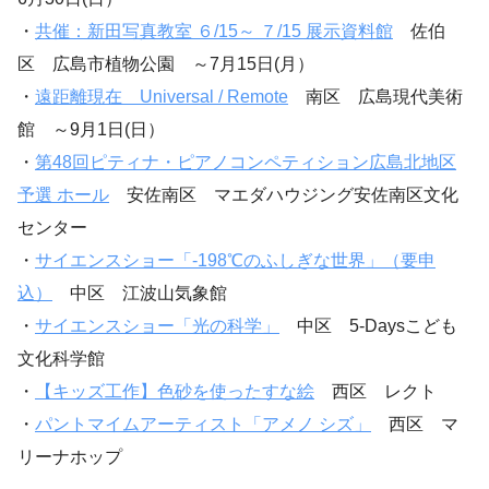
・
共催：新田写真教室 ６/15～ ７/15 展示資料館
佐伯
区 広島市植物公園 ～7月15日(月）
・
遠距離現在 Universal / Remote
南区 広島現代美術
館 ～9月1日(日）
・
第48回ピティナ・ピアノコンペティション広島北地区
予選 ホール
安佐南区 マエダハウジング安佐南区文化
センター
・
サイエンスショー「-198℃のふしぎな世界」（要申
込）
中区 江波山気象館
・
サイエンスショー「光の科学」
中区 5-Daysこども
文化科学館
・
【キッズ工作】色砂を使ったすな絵
西区 レクト
・
パントマイムアーティスト「アメノ シズ」
西区 マ
リーナホップ