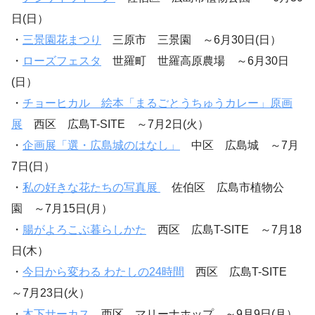
日(日）
・
三景園花まつり
三原市 三景園 ～6月30日(日）
・
ローズフェスタ
世羅町 世羅高原農場 ～6月30日
(日）
・
チョーヒカル 絵本「まるごとうちゅうカレー」原画
展
西区 広島T-SITE ～7月2日(火）
・
企画展「選・広島城のはなし」
中区 広島城 ～7月
7日(日）
・
私の好きな花たちの写真展
佐伯区 広島市植物公
園 ～7月15日(月）
・
腸がよろこぶ暮らしかた
西区 広島T-SITE ～7月18
日(木）
・
今日から変わる わたしの24時間
西区 広島T-SITE
～7月23日(火）
・
木下サーカス
西区 マリーナホップ ～9月9日(月）