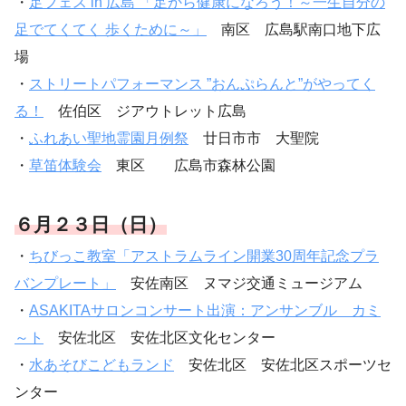
・
足フェス in 広島 「足から健康になろう！～一生自分の
足でてくてく 歩くために～」
南区 広島駅南口地下広
場
・
ストリートパフォーマンス ”おんぷらんと”がやってく
る！
佐伯区 ジアウトレット広島
・
ふれあい聖地霊園月例祭
廿日市市 大聖院
・
草笛体験会
東区 広島市森林公園
６月２３日（日）
・
ちびっこ教室「アストラムライン開業30周年記念プラ
バンプレート」
安佐南区 ヌマジ交通ミュージアム
・
ASAKITAサロンコンサート出演：アンサンブル カミ
～ト
安佐北区 安佐北区文化センター
・
水あそびこどもランド
安佐北区 安佐北区スポーツセ
ンター