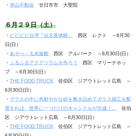
・
弥山不動会
廿日市市 大聖院
６月２９日（土）
・
ビビビビ台湾『台北茶体験』
西区 レクト ～6月30
日(日）
・
あそべ～る水族館
西区 アルパーク ～6月30日(日）
・
ふるふるアクアリウムを作ろう
西区 マリーナホッ
プ ～6月30日(日）
・
THE FOOD TRUCK
佐伯区 ジアウトレット広島 ～
6月30日(日）
・
グラスの中に色鮮やかな砂を敷き詰めてガラス細工を配
置すれば、世界に一つだけのキャンドルが完成！…
佐伯
区 ジアウトレット広島 ～6月30日(日）
・
THE FOOD TRUCK
佐伯区 ジアウトレット広島 ～
6月30日(日）