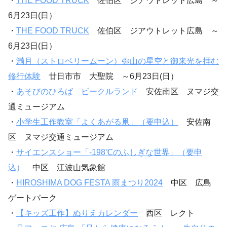
・
THE FOOD TRUCK
佐伯区 ジアウトレット広島 ～
6月23日(日）
・
THE FOOD TRUCK
佐伯区 ジアウトレット広島 ～
6月23日(日）
・
満月（ストロベリームーン）弥山の星空と御来光を拝む
修行体験
廿日市市 大聖院 ～6月23日(日）
・
あそびのひろば ビークルランド
安佐南区 ヌマジ交
通ミュージアム
・
小学生工作教室「よくあがる凧」（要申込）
安佐南
区 ヌマジ交通ミュージアム
・
サイエンスショー「-198℃のふしぎな世界」（要申
込）
中区 江波山気象館
・
HIROSHIMA DOG FESTA 雨まつり2024
中区 広島
ゲートパーク
・
【キッズ工作】ぬりえカレンダー
西区 レクト