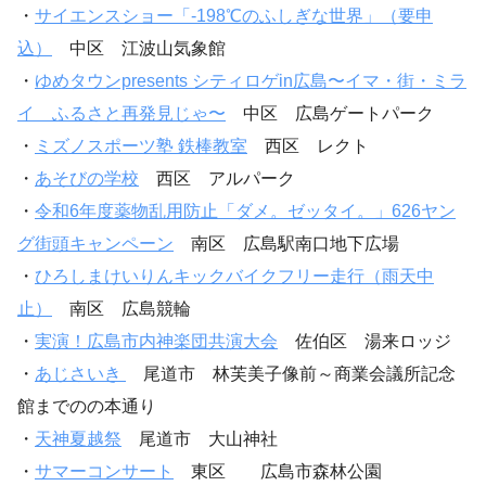
・
サイエンスショー「-198℃のふしぎな世界」（要申
込）
中区 江波山気象館
・
ゆめタウンpresents シティロゲin広島〜イマ・街・ミラ
イ ふるさと再発見じゃ〜
中区 広島ゲートパーク
・
ミズノスポーツ塾 鉄棒教室
西区 レクト
・
あそびの学校
西区 アルパーク
・
令和6年度薬物乱用防止「ダメ。ゼッタイ。」626ヤン
グ街頭キャンペーン
南区 広島駅南口地下広場
・
ひろしまけいりんキックバイクフリー走行（雨天中
止）
南区 広島競輪
・
実演！広島市内神楽団共演大会
佐伯区 湯来ロッジ
・
あじさいき
尾道市 林芙美子像前～商業会議所記念
館までのの本通り
・
天神夏越祭
尾道市 大山神社
・
サマーコンサート
東区 広島市森林公園