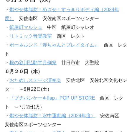
・
燃やせ体脂肪！めざせ！すっきりボディ編（2024年
度）
安佐南区 安佐南区スポーツセンター
・
紙屋町マルシェ
中区 紙屋町シャレオ
・
リトミック音楽教室
西区 レクト
・
ボーネルンド『赤ちゃんとプレイタイム』
西区 レク
ト
・
根の谷川弘願堂月例祭
廿日市市 大聖院
６月２０日（木）
・
おためしステージ演奏会
安佐北区 安佐北区文化セン
ター ～6月22日(土）
・
『プチパンケーキflap』POP UP STORE
西区 レク
ト ～7月2日(火）
・
燃やせ体脂肪！水中運動編（2024年度）
安佐南区
安佐南区スポーツセンター