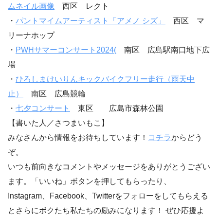
ムネイル画像
西区 レクト
・
パントマイムアーティスト「アメノ シズ」
西区 マ
リーナホップ
・
PWHサマーコンサート2024(
南区 広島駅南口地下広
場
・
ひろしまけいりんキックバイクフリー走行（雨天中
止）
南区 広島競輪
・
七夕コンサート
東区 広島市森林公園
【書いた人／さつまいもこ】
みなさんから情報をお待ちしています！
コチラ
からどう
ぞ。
いつも前向きなコメントやメッセージをありがとうござい
ます。「いいね」ボタンを押してもらったり、
Instagram、Facebook、Twitterをフォローをしてもらえる
とさらにボクたち私たちの励みになります！ ぜひ応援よ