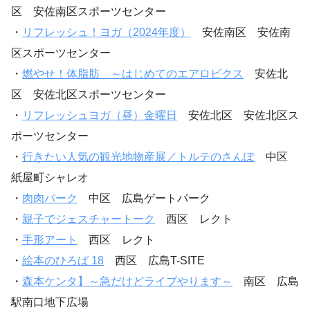
区 安佐南区スポーツセンター
・
リフレッシュ！ヨガ（2024年度）
安佐南区 安佐南
区スポーツセンター
・
燃やせ！体脂肪 ～はじめてのエアロビクス
安佐北
区 安佐北区スポーツセンター
・
リフレッシュヨガ（昼）金曜日
安佐北区 安佐北区ス
ポーツセンター
・
行きたい人気の観光地物産展／トルテのさんぽ
中区
紙屋町シャレオ
・
肉肉パーク
中区 広島ゲートパーク
・
親子でジェスチャートーク
西区 レクト
・
手形アート
西区 レクト
・
絵本のひろば 18
西区 広島T-SITE
・
森本ケンタ】～急だけどライブやります～
南区 広島
駅南口地下広場