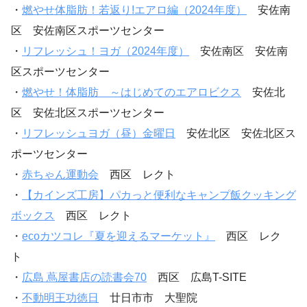
・
燃やせ体脂肪！若返り!エアロ編（2024年度）
安佐南
区 安佐南区スポーツセンター
・
リフレッシュ！ヨガ（2024年度）
安佐南区 安佐南
区スポーツセンター
・
燃やせ！体脂肪 ～はじめてのエアロビクス
安佐北
区 安佐北区スポーツセンター
・
リフレッシュヨガ（昼）金曜日
安佐北区 安佐北区ス
ポーツセンター
・
赤ちゃん運動会
西区 レクト
・
【カインズ工房】パカっと便利なキャンプ飯クッキング
ボックス
西区 レクト
・
ecoカツコレ『夏を迎えるマーケット』
西区 レク
ト
・
広島 蔦屋書店の読書会70
西区 広島T-SITE
・
不動明王功徳日
廿日市市 大聖院