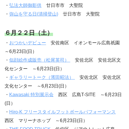
・
弘法大師御影供
廿日市市 大聖院
・
弥山を守る日(清掃登山)
廿日市市 大聖院
６月２２日（土）
・
おつかいデビュー
安佐南区 イオンモール広島祇園
～6月23日(日）
・
似顔絵作成販売（松尾英司）
安佐北区 安佐北区文
化センター ～6月23日(日）
・
ギャラリートーク（濱田昭法）
安佐北区 安佐北区
文化センター ～6月23日(日）
・
Kawasaki 特別展示会
西区 広島T-SITE ～6月23日
(日）
・
Hiro-K フリースタイルフットボールパフォーマンス
西区 マリーナホップ ～6月23日(日）