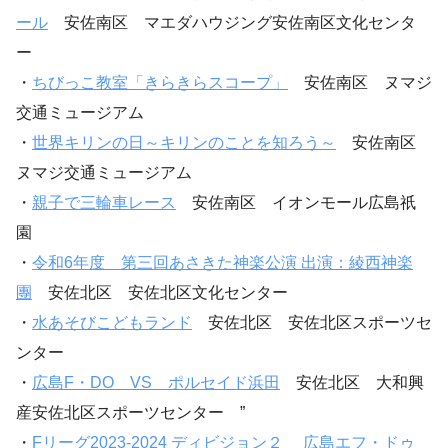
ール
安佐南区 マエダハウジング安佐南区文化センタ
ー
・
ちびっこ教室「きらきらスコープ」
安佐南区 ヌマジ
交通ミュージアム
・
世界キリンの日～キリンのことを知ろう～
安佐南区
ヌマジ交通ミュージアム
・
親子で三輪車レース
安佐南区 イオンモール広島祇
園
・
令和6年度 第三回あさきた神楽公演 出演：綾西神楽
團
安佐北区 安佐北区文化センター
・
水あそびこどもランド
安佐北区 安佐北区スポーツセ
ンター
・
広島F・DO VS ポルセイド浜田
安佐北区 大和興
産安佐北区スポーツセンター ”
・
Fリーグ2023-2024 ディビジョン２ 広島エフ・ドゥ