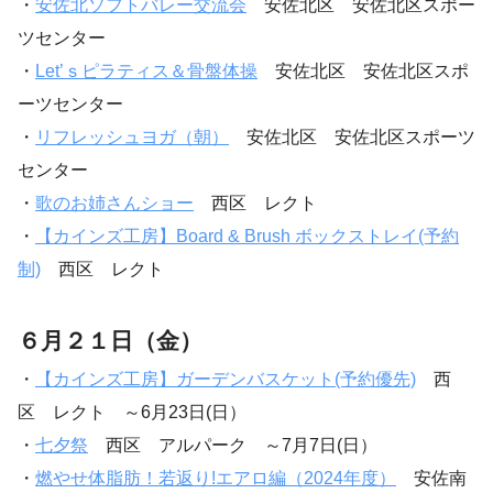
・
安佐北ソフトバレー交流会
安佐北区 安佐北区スポー
ツセンター
・
Let’ｓピラティス＆骨盤体操
安佐北区 安佐北区スポ
ーツセンター
・
リフレッシュヨガ（朝）
安佐北区 安佐北区スポーツ
センター
・
歌のお姉さんショー
西区 レクト
・
【カインズ工房】Board & Brush ボックストレイ(予約
制)
西区 レクト
６月２１日（金）
・
【カインズ工房】ガーデンバスケット(予約優先)
西
区 レクト ～6月23日(日）
・
七夕祭
西区 アルパーク ～7月7日(日）
・
燃やせ体脂肪！若返り!エアロ編（2024年度）
安佐南