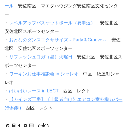
ール
安佐南区 マエダハウジング安佐南区文化センタ
ー
・
レベルアップバスケットボール（要申込）
安佐北区
安佐北区スポーツセンター
・
おとなのダンスエクササイズ～Party＆Groove～
安佐
北区 安佐北区スポーツセンター
・
リフレッシュヨガ（昼）火曜日
安佐北区 安佐北区ス
ポーツセンター
・
ワーキンお仕事相談会 in シャレオ
中区 紙屋町シャ
レオ
・
はいはいレース in LECT
西区 レクト
・
【カインズ工房】《上級者向け》エアコン室外機カバー
(予約制)
西区 レクト
６月１９日（水）