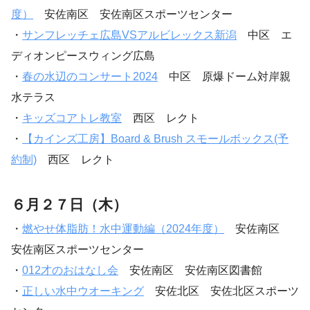
度）
安佐南区 安佐南区スポーツセンター
・
サンフレッチェ広島VSアルビレックス新潟
中区 エ
ディオンピースウィング広島
・
春の水辺のコンサート2024
中区 原爆ドーム対岸親
水テラス
・
キッズコアトレ教室
西区 レクト
・
【カインズ工房】Board & Brush スモールボックス(予
約制)
西区 レクト
６月２７日（木）
・
燃やせ体脂肪！水中運動編（2024年度）
安佐南区
安佐南区スポーツセンター
・
012才のおはなし会
安佐南区 安佐南区図書館
・
正しい水中ウオーキング
安佐北区 安佐北区スポーツ