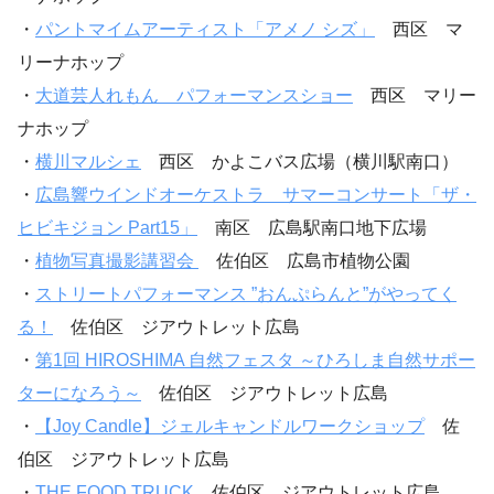
・
パントマイムアーティスト「アメノ シズ」
西区 マ
リーナホップ
・
大道芸人れもん パフォーマンスショー
西区 マリー
ナホップ
・
横川マルシェ
西区 かよこバス広場（横川駅南口）
・
広島響ウインドオーケストラ サマーコンサート「ザ・
ヒビキジョン Part15」
南区 広島駅南口地下広場
・
植物写真撮影講習会
佐伯区 広島市植物公園
・
ストリートパフォーマンス ”おんぷらんと”がやってく
る！
佐伯区 ジアウトレット広島
・
第1回 HIROSHIMA 自然フェスタ ～ひろしま自然サポー
ターになろう～
佐伯区 ジアウトレット広島
・
【Joy Candle】ジェルキャンドルワークショップ
佐
伯区 ジアウトレット広島
・
THE FOOD TRUCK
佐伯区 ジアウトレット広島