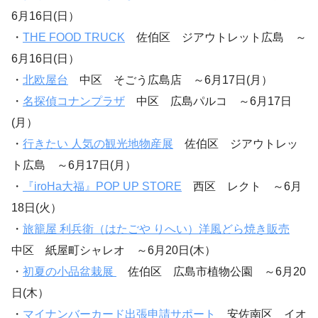
6月16日(日）
・
THE FOOD TRUCK
佐伯区 ジアウトレット広島 ～
6月16日(日）
・
北欧屋台
中区 そごう広島店 ～6月17日(月）
・
名探偵コナンプラザ
中区 広島パルコ ～6月17日
(月）
・
行きたい 人気の観光地物産展
佐伯区 ジアウトレッ
ト広島 ～6月17日(月）
・
『iroHa大福』POP UP STORE
西区 レクト ～6月
18日(火）
・
旅籠屋 利兵衛（はたごや りへい）洋風どら焼き販売
中区 紙屋町シャレオ ～6月20日(木）
・
初夏の小品盆栽展
佐伯区 広島市植物公園 ～6月20
日(木）
・
マイナンバーカード出張申請サポート
安佐南区 イオ