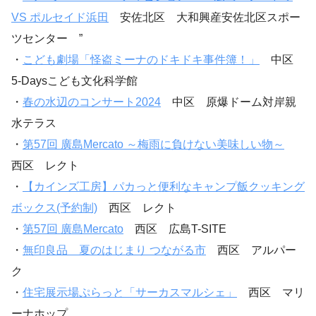
VS ポルセイド浜田
安佐北区 大和興産安佐北区スポー
ツセンター ”
・
こども劇場「怪盗ミーナのドキドキ事件簿！」
中区
5-Daysこども文化科学館
・
春の水辺のコンサート2024
中区 原爆ドーム対岸親
水テラス
・
第57回 廣島Mercato ～梅雨に負けない美味しい物～
西区 レクト
・
【カインズ工房】パカっと便利なキャンプ飯クッキング
ボックス(予約制)
西区 レクト
・
第57回 廣島Mercato
西区 広島T-SITE
・
無印良品 夏のはじまり つながる市
西区 アルパー
ク
・
住宅展示場ぷらっと「サーカスマルシェ」
西区 マリ
ーナホップ