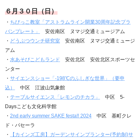
６月３０日（日）
・
ちびっこ教室「アストラムライン開業30周年記念プラ
バンプレート」
安佐南区 ヌマジ交通ミュージアム
・
どうぶつウンチ研究室
安佐南区 ヌマジ交通ミュージ
アム
・
水あそびこどもランド
安佐北区 安佐北区スポーツセ
ンター
・
サイエンスショー「-198℃のふしぎな世界」（要申
込）
中区 江波山気象館
・
テーブルサイエンス「レモンのチカラ」
中区 5-
Daysこども文化科学館
・
2nd early summer SAKE festa!! 2024
中区 基町クレ
ド・パセーラ
・
【カインズ工房】ガーデンサインプランター(予約制)サ