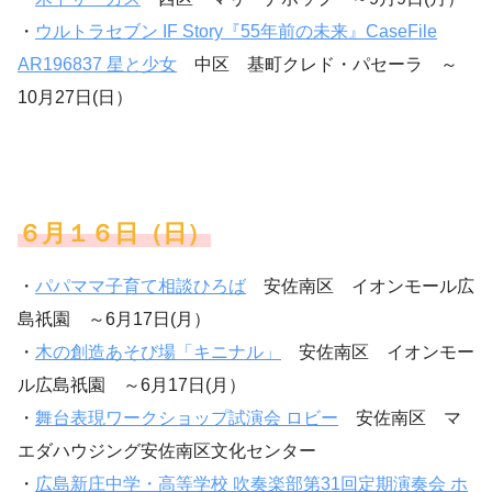
・
ウルトラセブン IF Story『55年前の未来』CaseFile
AR196837 星と少女
中区 基町クレド・パセーラ ～
10月27日(日）
６月１６日（日）
・
パパママ子育て相談ひろば
安佐南区 イオンモール広
島祇園 ～6月17日(月）
・
木の創造あそび場「キニナル」
安佐南区 イオンモー
ル広島祇園 ～6月17日(月）
・
舞台表現ワークショップ試演会 ロビー
安佐南区 マ
エダハウジング安佐南区文化センター
・
広島新庄中学・高等学校 吹奏楽部第31回定期演奏会 ホ