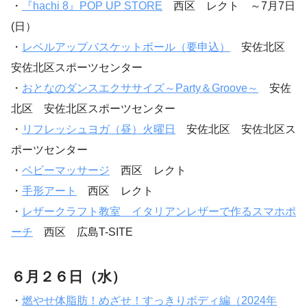
・
『hachi 8』POP UP STORE
西区 レクト ～7月7日
(日）
・
レベルアップバスケットボール（要申込）
安佐北区
安佐北区スポーツセンター
・
おとなのダンスエクササイズ～Party＆Groove～
安佐
北区 安佐北区スポーツセンター
・
リフレッシュヨガ（昼）火曜日
安佐北区 安佐北区ス
ポーツセンター
・
ベビーマッサージ
西区 レクト
・
手形アート
西区 レクト
・
レザークラフト教室 イタリアンレザーで作るスマホポ
ーチ
西区 広島T-SITE
６月２６日（水）
・
燃やせ体脂肪！めざせ！すっきりボディ編（2024年