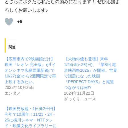
とさらにボクたち私たちの励みになります！ ぜひ応援よ
ろしくお願いします♪
+6
関連
【広島市内で2映画館だけ】
【大物俳優も登壇】来年
映画『レオン 完全版』が｢イ
1/24(金)~26(日)、『第8回 尾
オンシネマ広島西風新都｣で
道映画祭2025』が開催。世界
10/27(金)から2週間限定で再
で話題になった映画
上映するみたい。
『PERFECT DAYS』と尾道
2023年10月25日
つながりは何!?
エンタメ
2024年11月22日
ざっくりニュース
【映画見放題・1日券2千円】
今年で10周年！11/23・24・
25に横川シネマ・NTTクレ
ド・映像文化ライブラリーに