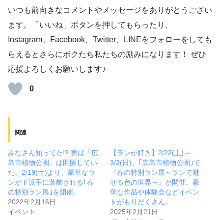
いつも前向きなコメントやメッセージをありがとうござい
ます。「いいね」ボタンを押してもらったり、
Instagram、Facebook、Twitter、LINEをフォローをしても
らえるとさらにボクたち私たちの励みになります！ ぜひ
応援よろしくお願いします♪
0
関連
みなさん知ってた!? 実は「広
【ランが好き】2/22(土)～
島市植物公園」は開園してい
3/2(日)、｢広島市植物公園｣で
た。2/19(土)より、豪華なラ
『春の特別ラン展～ランで魅
ンがド派手に装飾される｢春
せる色の世界～』が開催。豪
の特別ラン展｣を開催。
華な作品や体験会などイベン
2022年2月16日
トがもりだくさん。
イベント
2025年2月21日