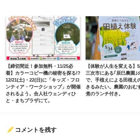
【締切間近！参加無料・11/25必
【体験が人生を変える】5/2
着】カラーコピー機の秘密を探る!?
三次市にある｢辰巳農園｣
12/21(土)・22(日)に「キッズ・フロ
で、手植えによる田植え
ンティア・ワークショップ」が開催
きるみたい。農園のおむ
されるよう。合人社ウェンディひ
煮のランチ付き。
と・まちプラザにて。
コメントを残す