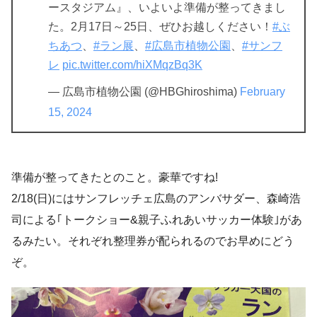
ースタジアム』、いよいよ準備が整ってきまし
た。2月17日～25日、ぜひお越しください！
#ぶ
ちあつ
、
#ラン展
、
#広島市植物公園
、
#サンフ
レ
pic.twitter.com/hiXMqzBq3K
— 広島市植物公園 (@HBGhiroshima)
February
15, 2024
準備が整ってきたとのこと。豪華ですね!
2/18(日)にはサンフレッチェ広島のアンバサダー、森崎浩
司による｢トークショー&親子ふれあいサッカー体験｣があ
るみたい。それぞれ整理券が配られるのでお早めにどう
ぞ。