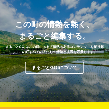
この町の情熱を熱く、
まるごと編集する。
まるごとGO!はこの町にある『情熱のあるコンテンツ』を掘り起
し、この町すべての人たちの情熱と挑戦を応援します。
まるごとGO!について