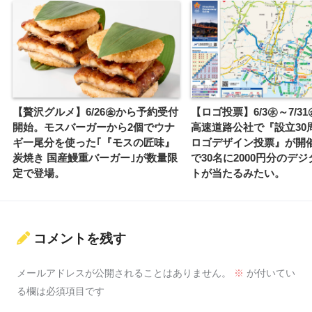
【贅沢グルメ】6/26㊎から予約受付
【ロゴ投票】6/3㊌～7/3
開始。モスバーガーから2個でウナ
高速道路公社で『設立30
ギ一尾分を使った｢『モスの匠味』
ロゴデザイン投票』が開
炭焼き 国産鰻重バーガー｣が数量限
で30名に2000円分のデ
定で登場。
トが当たるみたい。
コメントを残す
メールアドレスが公開されることはありません。
※
が付いてい
る欄は必須項目です