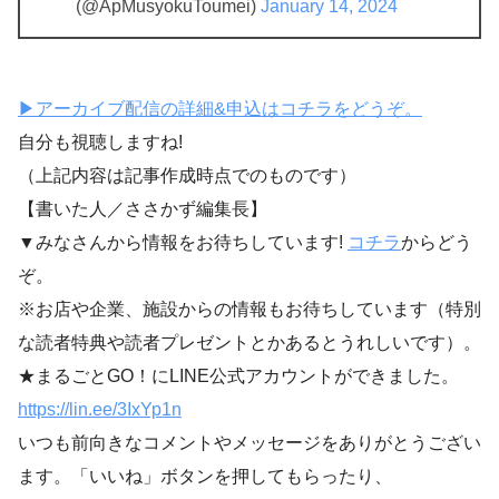
(@ApMusyokuToumei)
January 14, 2024
▶アーカイブ配信の詳細&申込はコチラをどうぞ。
自分も視聴しますね!
（上記内容は記事作成時点でのものです）
【書いた人／ささかず編集長】
▼みなさんから情報をお待ちしています!
コチラ
からどう
ぞ。
※お店や企業、施設からの情報もお待ちしています（特別
な読者特典や読者プレゼントとかあるとうれしいです）。
★まるごとGO！にLINE公式アカウントができました。
https://lin.ee/3IxYp1
n
いつも前向きなコメントやメッセージをありがとうござい
ます。「いいね」ボタンを押してもらったり、