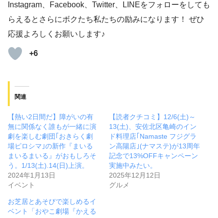
Instagram、Facebook、Twitter、LINEをフォローをしても
らえるとさらにボクたち私たちの励みになります！ ぜひ
応援よろしくお願いします♪
+6
関連
【熱い2日間だ】障がいの有
【読者クチコミ】12/6(土)～
無に関係なく誰もが一緒に演
13(土)、安佐北区亀崎のイン
劇を楽しむ劇団｢おきらく劇
ド料理店｢Namaste フジグラ
場ピロシマ｣の新作『まいる
ン高陽店｣(ナマステ)が13周年
まいるまいる』がおもしろそ
記念で13%OFFキャンペーン
う。1/13(土).14(日)上演。
実施中みたい。
2024年1月13日
2025年12月12日
イベント
グルメ
お芝居とあそびで楽しめるイ
ベント「おやこ劇場『かえる