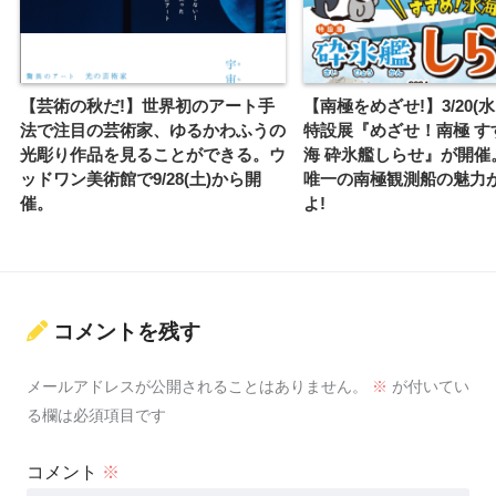
【芸術の秋だ!】世界初のアート手
【南極をめざせ!】3/20(
法で注目の芸術家、ゆるかわふうの
特設展『めざせ！南極 す
光彫り作品を見ることができる。ウ
海 砕氷艦しらせ』が開催
ッドワン美術館で9/28(土)から開
唯一の南極観測船の魅力
催。
よ!
コメントを残す
メールアドレスが公開されることはありません。
※
が付いてい
る欄は必須項目です
コメント
※