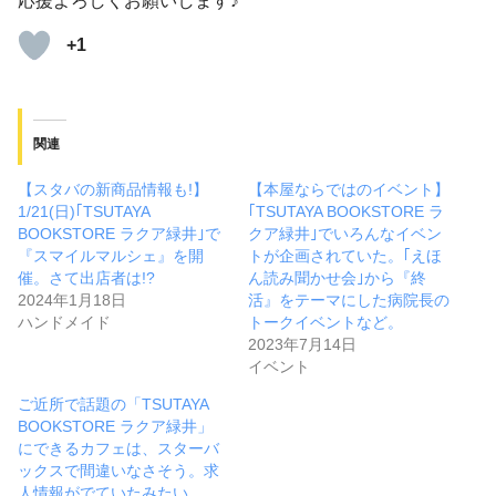
応援よろしくお願いします♪
+1
関連
【スタバの新商品情報も!】
【本屋ならではのイベント】
1/21(日)｢TSUTAYA
｢TSUTAYA BOOKSTORE ラ
BOOKSTORE ラクア緑井｣で
クア緑井｣でいろんなイベン
『スマイルマルシェ』を開
トが企画されていた。｢えほ
催。さて出店者は!?
ん読み聞かせ会｣から『終
2024年1月18日
活』をテーマにした病院長の
ハンドメイド
トークイベントなど。
2023年7月14日
イベント
ご近所で話題の「TSUTAYA
BOOKSTORE ラクア緑井」
にできるカフェは、スターバ
ックスで間違いなさそう。求
人情報がでていたみたい。