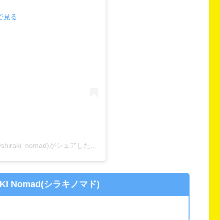
mで見る
Nomadノマド低酸素ジム コワーキング 貸教室(@shiraki_nomad)がシェアした投稿
RAKI Nomad(シラキノマド)