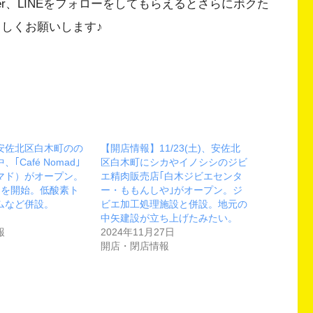
Twitter、LINEをフォローをしてもらえるとさらにボクた
ろしくお願いします♪
安佐北区白木町のの
【開店情報】11/23(土)、安佐北
｢Café Nomad｣
区白木町にシカやイノシシのジビ
マド）がオープン。
エ精肉販売店｢白木ジビエセンタ
チを開始。低酸素ト
ー・ももんしや｣がオープン。ジ
ムなど併設。
ビエ加工処理施設と併設。地元の
中矢建設が立ち上げたみたい。
報
2024年11月27日
開店・閉店情報