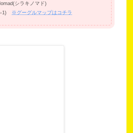
KI Nomad(シラキノマド)
-1)
※グーグルマップはコチラ