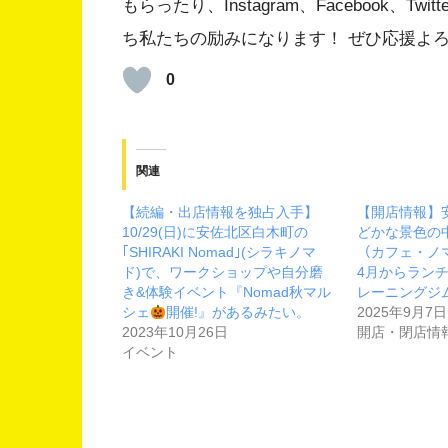
もらったり、Instagram、Facebook、
ち私たちの励みになります！ ぜひ応援よ
0
関連
【続編・出店情報を独占入手】
【開店情報】
10/29(日)に安佐北区白木町の
どかな景色の中、
｢SHIRAKI Nomad｣(シラキノマ
（カフェ・ノ
ド)で、ワークショップや自分磨
4月からラン
き&体験イベント『Nomad秋マル
レーニングジ
シェ
開催!』があるみたい。
2025年9月7日
2023年10月26日
開店・閉店情
イベント