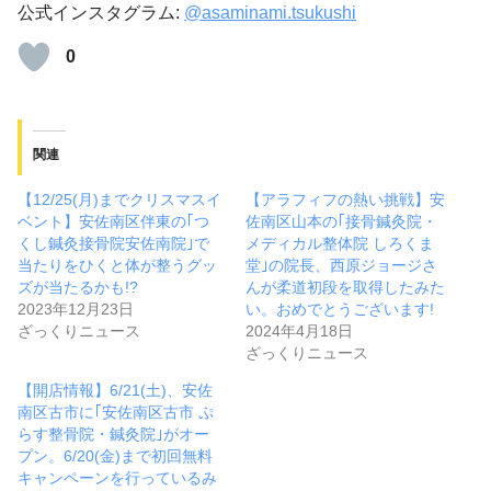
公式インスタグラム:
@asaminami.tsukushi
0
関連
【12/25(月)までクリスマスイ
【アラフィフの熱い挑戦】安
ベント】安佐南区伴東の｢つ
佐南区山本の｢接骨鍼灸院・
くし鍼灸接骨院安佐南院｣で
メディカル整体院 しろくま
当たりをひくと体が整うグッ
堂｣の院長、西原ジョージさ
ズが当たるかも!?
んが柔道初段を取得したみた
2023年12月23日
い。おめでとうございます!
ざっくりニュース
2024年4月18日
ざっくりニュース
【開店情報】6/21(土)、安佐
南区古市に｢安佐南区古市 ぷ
らす整骨院・鍼灸院｣がオー
プン。6/20(金)まで初回無料
キャンペーンを行っているみ