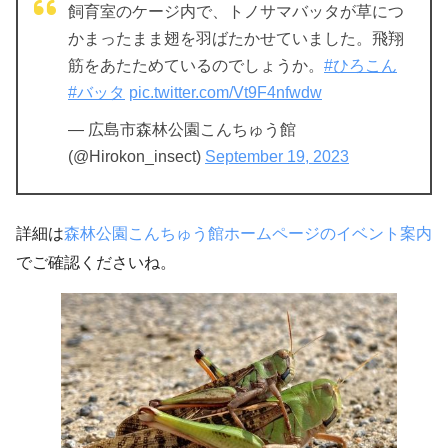
飼育室のケージ内で、トノサマバッタが草につ
かまったまま翅を羽ばたかせていました。飛翔
筋をあたためているのでしょうか。
#ひろこん
#バッタ
pic.twitter.com/Vt9F4nfwdw
— 広島市森林公園こんちゅう館
(@Hirokon_insect)
September 19, 2023
詳細は
森林公園こんちゅう館ホームページのイベント案内
でご確認くださいね。