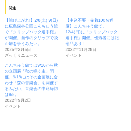
関連
【跳び上がれ!】2/8(土).9(日)
【申込不要・先着100名程
に広島森林公園こんちゅう館
度】こんちゅう館で、
で『クリップバッタ選手権』
12/4(日)に「クリップバッタ
が開催。自作のクリップで飛
選手権」開催。優秀者には記
距離を争うみたい。
念品あり！
2025年2月5日
2022年11月28日
ざっくりニュース
イベント
こんちゅう館では9/10から秋
の企画展「秋の鳴く虫」開
催。9/18にはその企画展に合
わせ「森の音楽会」を開催す
るみたい。音楽会の申込締切
は9/8。
2022年9月2日
イベント