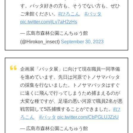
す。バッタ好きの方も、そうでない方も、ぜひ
ご来館ください。
#ひろこん
#バッタ
pic.twitter.com/jLv7aH2zHs
— 広島市森林公園こんちゅう館
(@Hirokon_insect)
September 30, 2023
企画展「バッタ展」に向けて現在職員一同準備
を進めています。先日は河原でトノサマバッタ
の採集を行ないました。トノサマバッタはすぐ
に遠くに飛んで行ってしまうため捕まえるのが
大変な種ですが、足場の悪い河原で職員2名が悪
戦苦闘して5匹捕獲することができました。
#ひ
ろこん
#バッタ
pic.twitter.com/CbPGLUJZzU
— 広島市森林公園こんちゅう館