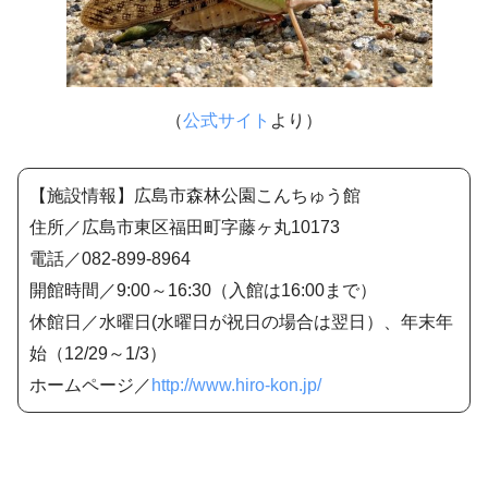
（
公式サイト
より）
【施設情報】広島市森林公園こんちゅう館
住所／広島市東区福田町字藤ヶ丸10173
電話／082-899-8964
開館時間／9:00～16:30（入館は16:00まで）
休館日／水曜日(水曜日が祝日の場合は翌日）、年末年
始（12/29～1/3）
ホームページ／
http://www.hiro-kon.jp/