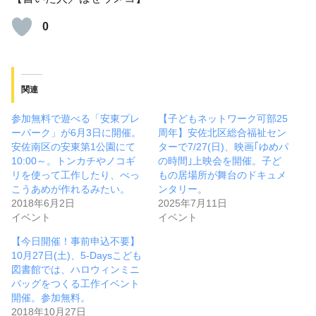
0
関連
参加無料で遊べる「安東プレ
【子どもネットワーク可部25
ーパーク」が6月3日に開催。
周年】安佐北区総合福祉セン
安佐南区の安東第1公園にて
ターで7/27(日)、映画｢ゆめパ
10:00～。トンカチやノコギ
の時間｣上映会を開催。子ど
リを使って工作したり、べっ
もの居場所が舞台のドキュメ
こうあめが作れるみたい。
ンタリー。
2018年6月2日
2025年7月11日
イベント
イベント
【今日開催！事前申込不要】
10月27日(土)、5-Daysこども
図書館では、ハロウィンミニ
バッグをつくる工作イベント
開催。参加無料。
2018年10月27日