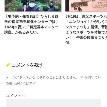
【要予約・先着15組】ひろしま遊
5月19日、東区スポーツ
学の森 広島県緑化センターでは、
「エンジョイ！ひがしく
11/23(木祝)に「剪定基本マスター
ンターまつり」開催。普
講座」があるみたい。
ようなスポーツを体験で
い！ 牛田公民館まつり
催。
コメントを残す
メールアドレスが公開されることはありません。
※
が付いてい
る欄は必須項目です
コメント
※