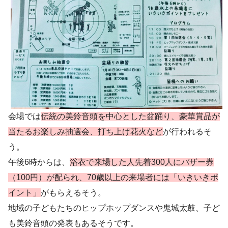
会場では
伝統の美鈴音頭を中心とした盆踊り、豪華賞品が
当たるお楽しみ抽選会、打ち上げ花火など
が行われるそ
う。
午後6時からは、
浴衣で来場した人先着300人にバザー券
（100円）が配られ、70歳以上の来場者には「いきいきポ
イント」
がもらえるそう。
地域の子どもたちのヒップホップダンスや鬼城太鼓、子ど
も美鈴音頭の発表もあるそうです。