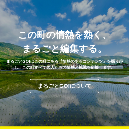
この町の情熱を熱く、
まるごと編集する。
まるごとGO!はこの町にある『情熱のあるコンテンツ』を掘り起
し、この町すべての人たちの情熱と挑戦を応援します。
まるごとGO!について