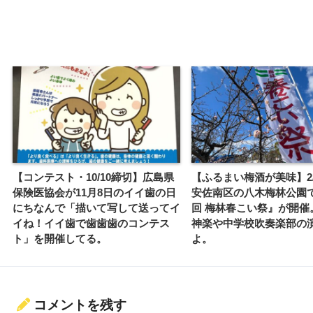
【コンテスト・10/10締切】広島県
【ふるまい梅酒が美味】2/2
保険医協会が11月8日のイイ歯の日
安佐南区の八木梅林公園で
にちなんで「描いて写して送ってイ
回 梅林春こい祭』が開催
イね！イイ歯で歯歯歯のコンテス
神楽や中学校吹奏楽部の
ト」を開催してる。
よ。
コメントを残す