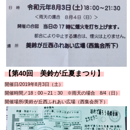
【第40回 美鈴が丘夏まつり】
開催日
/2019年8月3日
（土）
開催時間／18：00～21：30
※雨天の場合
8/4（日）
開催場所/
美鈴が丘西ふれあい広場（西集会所下）