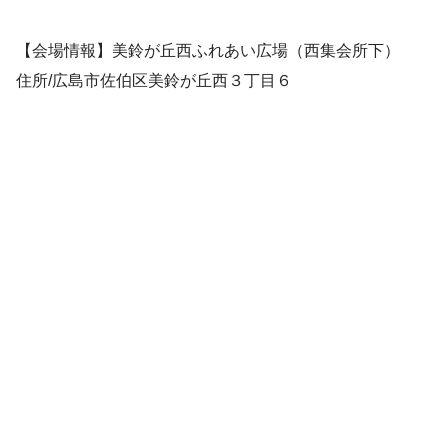
【会場情報】
美鈴が丘西ふれあい広場（西集会所下）
住所/
広島市佐伯区美鈴が丘西３丁目６