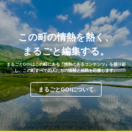
この町の情熱を熱く、
まるごと編集する。
まるごとGO!はこの町にある『情熱のあるコンテンツ』を掘り起
し、この町すべての人たちの情熱と挑戦を応援します。
まるごとGO!について