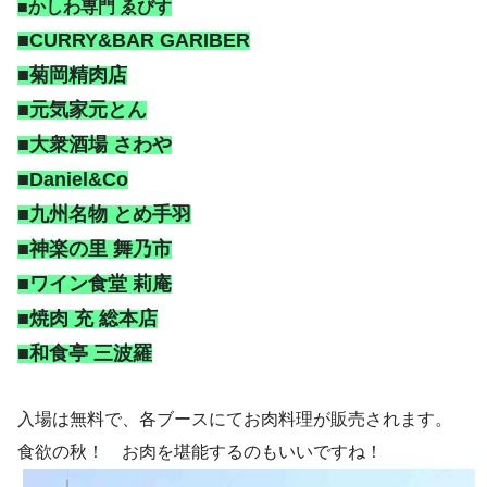
■かしわ専門 ゑびす
■CURRY&BAR GARIBER
■菊岡精肉店
■元気家元とん
■大衆酒場 さわや
■Daniel&Co
■九州名物 とめ手羽
■神楽の里 舞乃市
■ワイン食堂 莉庵
■焼肉 充 総本店
■和食亭 三波羅
入場は無料で、各ブースにてお肉料理が販売されます。
食欲の秋！ お肉を堪能するのもいいですね！