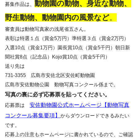
動物園の動物、身近な動物、
募集作品は、
野生動物、動物園内の風景など
。
審査員は動物写真家の浅尾省五さん。
表彰は特選１点（賞金5万円）準特選３点（賞金2万円）
入選10点（賞金1万円）園長賞10点（賞金5千円）朝日新
聞社賞8点（記念品）Kojo賞10点（賞金5千円）
送り先は
731-3355 広島市安佐北区安佐町動物園
広島市安佐動物公園 動物写真コンクール係まで。
写真の裏に必ず応募票を貼ってください。
安佐動物園公式ホームページ【動物写真
応募票は
コンクール募集要項】
からダウンロードできるみたい
です。
応募上の注意もホームページに書かれているので、ご確認