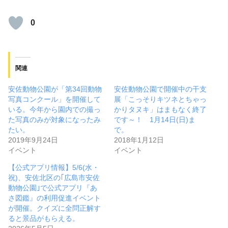
0
関連
安佐動物公園が「第34回動物
安佐動物公園で開催中の干支
写真コンクール」を開催して
展「こっそりキツネとちゃっ
いる。今年から園内での撮っ
かりタヌキ」はまもなく終了
た写真のみが対象になったみ
です～！ 1月14日(日)ま
たい。
で。
2019年9月24日
2018年1月12日
イベント
イベント
【公式アプリ情報】5/6(水・
祝)、安佐北区の｢広島市安佐
動物公園｣で公式アプリ『あ
さ図鑑』の利用促進イベント
が開催。クイズに全問正解す
ると景品がもらえる。