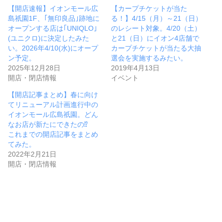
【開店速報】イオンモール広
【カープチケットが当た
島祇園1F、｢無印良品｣跡地に
る！】4/15（月）～21（日）
オープンする店は｢UNIQLO｣
のレシート対象。4/20（土）
(ユニクロ)に決定したみた
と21（日）にイオン4店舗で
い。2026年4/10(水)にオープ
カープチケットが当たる大抽
ン予定。
選会を実施するみたい。
2025年12月28日
2019年4月13日
開店・閉店情報
イベント
【開店記事まとめ】春に向け
てリニューアル計画進行中の
イオンモール広島祇園。どん
なお店が新たにできたの⁉
これまでの開店記事をまとめ
てみた。
2022年2月21日
開店・閉店情報