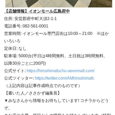
【店舗情報】イオンモール広島府中
住所: 安芸郡府中町大須2-1-1
電話番号: 082-561-0001
営業時間: イオンモール専門店街は10:00～21:00 ※ほか
いろいろ
定休日: なし
駐車場: 5000台(平日は4時間無料、土日祝は3時間無料、
以降30分ごとに200円)
公式サイト:
https://hiroshimafuchu-aeonmall.com/
公式ツイッター:
https://twitter.com/AMhiroshimafc
（上記内容は記事作成時点でのものです）
【書いた人／ささかず編集長】
▼みなさんから情報をお待ちしています! コチラからどう
ぞ。