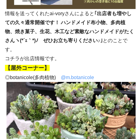
情報を送ってくれたai-voryさんによると
｢出店者も増やし
ての久々通常開催です！ ハンドメイド布小物、多肉植
物、焼き菓子、生花、木工など素敵なハンドメイドがたく
さんヽ(*´ｪ｀*)ﾉ ぜひお立ち寄りください♪｣
とのことで
す。
コチラが出店情報です。
【屋外コーナー】
◎botanicole(多肉植物)
@m.botanicole