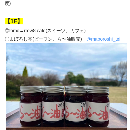
度)
【1F】
◎tomo→rrow8 cafe(スイーツ、カフェ)
◎まぼろし亭(ビーフン、ら〜油販売)
@maboroshi_tei