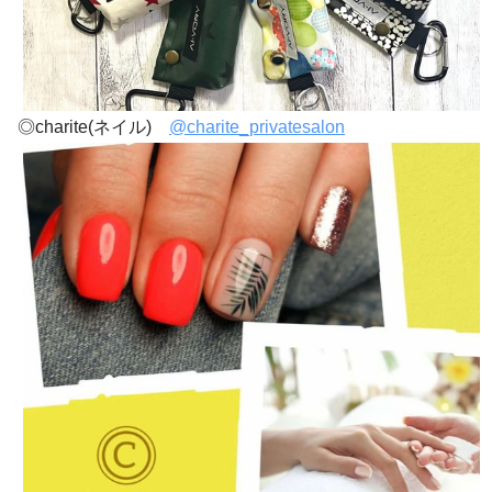
◎charite(ネイル)
@charite_privatesalon