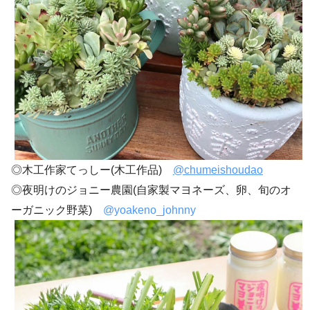
◎木工作家てっしー(木工作品)
@chumeishoudao
◎夜明けのジョニー農園(自家製マヨネーズ、卵、旬のオ
ーガニック野菜)
@yoakeno_johnny