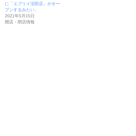
に「エブリイ沼田店」がオー
プンするみたい。
2021年5月15日
開店・閉店情報