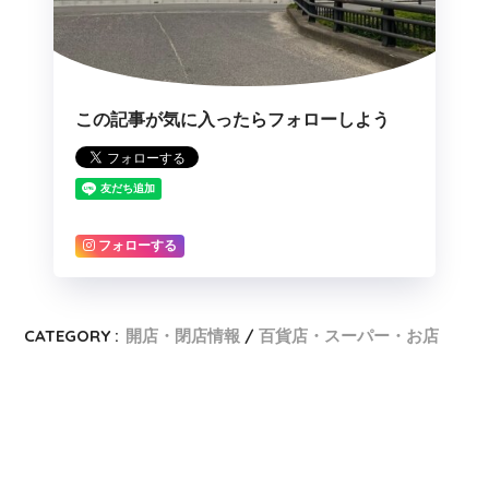
この記事が気に入ったらフォローしよう
フォローする
CATEGORY :
開店・閉店情報
百貨店・スーパー・お店