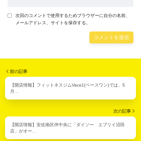
次回のコメントで使用するためブラウザーに自分の名前、
メールアドレス、サイトを保存する。
前の記事
【開店情報】フィットネスジムVace1(ベースワン)では、5
月…
次の記事
【開店情報】安佐南区伴中央に「ダイソー エブリイ沼田
店」がオー…