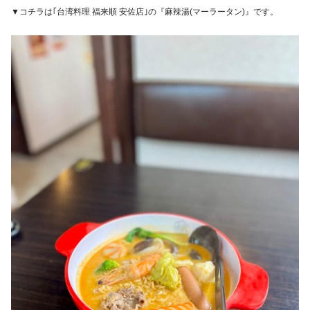
▼コチラは｢台湾料理 福来順 安佐店｣の『麻辣湯(マーラータン)』です。