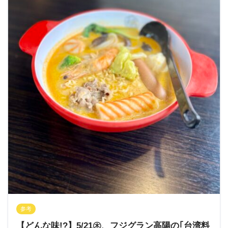
参考
【どんな味!?】5/21㊍、フジグラン高陽の｢台湾料