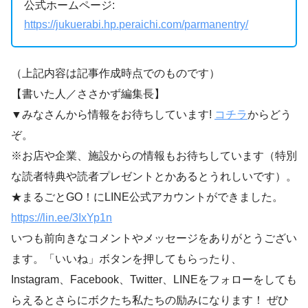
公式ホームページ:
https://jukuerabi.hp.peraichi.com/parmanentry/
（上記内容は記事作成時点でのものです）
【書いた人／ささかず編集長】
▼みなさんから情報をお待ちしています!
コチラ
からどう
ぞ。
※お店や企業、施設からの情報もお待ちしています（特別
な読者特典や読者プレゼントとかあるとうれしいです）。
★まるごとGO！にLINE公式アカウントができました。
https://lin.ee/3IxYp1
n
いつも前向きなコメントやメッセージをありがとうござい
ます。「いいね」ボタンを押してもらったり、
Instagram、Facebook、Twitter、LINEをフォローをしても
らえるとさらにボクたち私たちの励みになります！ ぜひ