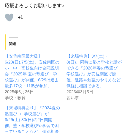
応援よろしくお願いします♪
+1
関連
【安佐南区最大級】
【来場特典】3/7(土)・
6/29(日).7/5(土)、安佐南区の
8(日)、同時に塾と学校と話が
小・中・高校生向け合同説明
できる『2026年春の塾選び・
会『2025年 夏の塾選び・学
学校選び』が安佐南区で開
校選び』が開催。6/29は過去
催。進路や勉強のやり方など
最多17校・11塾が参加。
気軽に相談できる。
2025年6月26日
2026年3月5日
学校・教育
習い事
【来場特典あり】『2024夏の
塾選び ＋ 学校選び』が
6/29(土).30(日)の2日間開
催。塾・学校選びや学習で困
っていることなど、個別相談