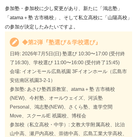
参加塾・参加校に少し変更があり、新たに「鴻志塾」
「atama＋塾 古市橋校」、そして私立高校に「山陽高校」
の参加が決定したみたいですよ。
◆第2弾『塾選び＆学校選び』
日時: 2026年7月5日(日) 塾選び 10:30〜17:00 (受付終
了16:30)、学校選び 11:00〜16:00 (受付終了15:45)
会場: イオンモール広島祇園 3Fイオンホール（広島市
安佐南区祇園3-2-1）
参加塾: あさひ塾西原教室、atama＋塾 古市橋校
(NEW)、今村塾、オールウェイズ、河浜塾
Personal、鴻志塾(NEW)、さくら塾、進学空間
Move、スクールIE 祇園校、博桜会
参加校（私立高校・中学）: 文教大学附属高校、比治
山中高、瀬戸内高校、崇徳中高、広島工業大学高校、