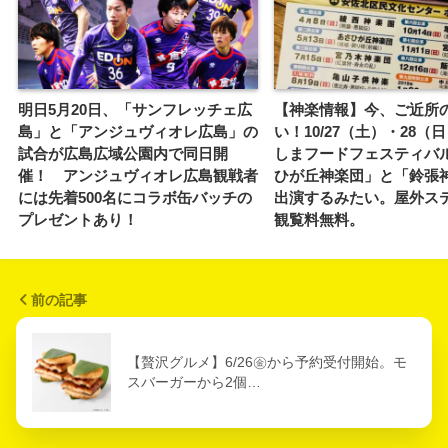
明日5月20日、「サンフレッチェ広
【神楽情報】今、ご近所
島」と「アンジュヴィオレ広島」の
い！10/27（土）・28（
試合が広島広域公園内で同日開
しまフードフェスティバ
催！ アンジュヴィオレ広島観戦者
ひが丘神楽団」と「鈴張
には先着500名にコラボ缶バッチの
出演するみたい。屋外ス
プレゼントあり！
観覧料無料。
前の記事
【贅沢グルメ】6/26㊎から予約受付開始。モ
スバーガーから2個…