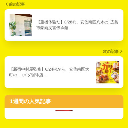
前の記事
【重機体験だ】6/28㊐、安佐南区八木の｢広島
市豪雨災害伝承館…
次の記事
【新宿中村屋監修】6/24㊌から、安佐南区大
町の｢コメダ珈琲店…
1週間の人気記事