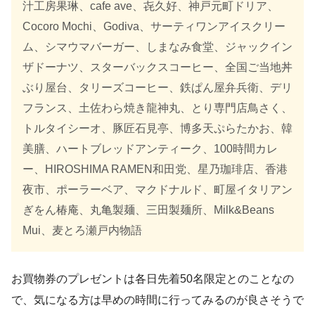
汁工房果琳、cafe ave、㐂久好、神戸元町ドリア、​
Cocoro Mochi、Godiva、サーティワンアイスクリー
ム、シマウマバーガー、​しまなみ食堂、ジャックイン
ザドーナツ、スターバックスコーヒー、​全国ご当地丼
ぶり屋台、タリーズコーヒー、鉄ぱん屋弁兵衛、デリ
フランス、土佐わら焼き龍神丸、とり専門店鳥さく、
トルタイシーオ、​豚匠石見亭、博多天ぷらたかお、韓
美膳、ハートブレッドアンティーク、​100時間カレ
ー、HIROSHIMA RAMEN和田党、星乃珈琲店、香港
夜市、​ポーラーベア、マクドナルド、町屋イタリアン
ぎをん椿庵、丸亀製麺、​三田製麺所、Milk&Beans
Mui、麦とろ瀬戸内物語
お買物券のプレゼントは各日先着50名限定とのことなの
で、気になる方は早めの時間に行ってみるのが良さそうで