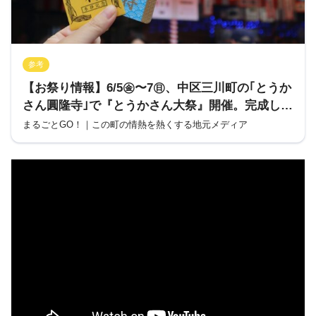
参考
【お祭り情報】6/5㊎〜7㊐、中区三川町の｢とうか
さん圓隆寺｣で『とうかさん大祭』開催。完成した
今年のCMが公式SNSで公開中。
まるごとGO！｜この町の情熱を熱くする地元メディア