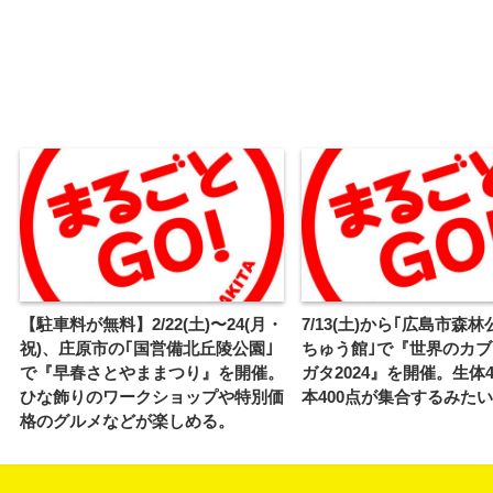
【駐車料が無料】2/22(土)〜24(月・
7/13(土)から｢広島市森
祝)、庄原市の｢国営備北丘陵公園｣
ちゅう館｣で『世界のカ
で『早春さとやままつり』を開催。
ガタ2024』を開催。生体
ひな飾りのワークショップや特別価
本400点が集合するみた
格のグルメなどが楽しめる。